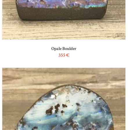
Opale Boulder
355
€