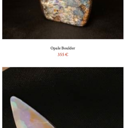
Opale Boulder
355
€