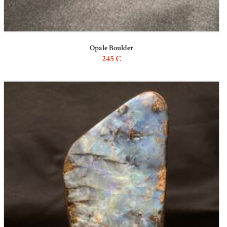
Opale Boulder
245
€