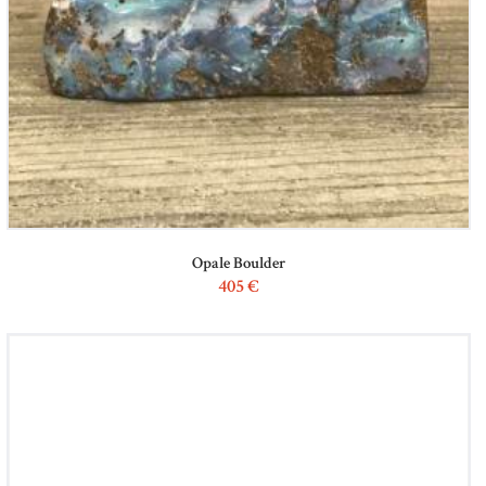
Opale Boulder
405
€