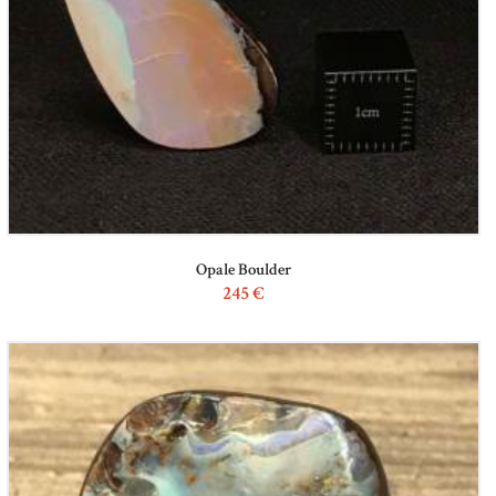
Opale Boulder
245
€