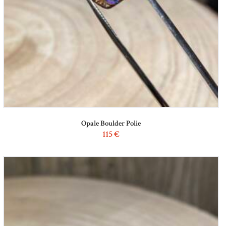
Opale Boulder Polie
115
€