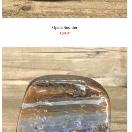
Opale Boulder
325
€