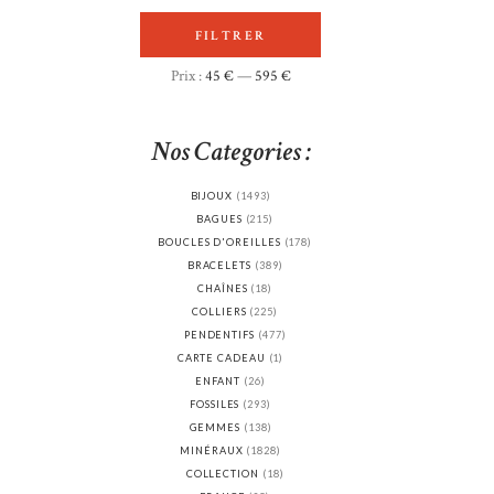
FILTRER
Prix
Prix
Prix :
45 €
—
595 €
min
max
Nos Categories :
BIJOUX
(1493)
BAGUES
(215)
BOUCLES D'OREILLES
(178)
BRACELETS
(389)
CHAÎNES
(18)
COLLIERS
(225)
PENDENTIFS
(477)
CARTE CADEAU
(1)
ENFANT
(26)
FOSSILES
(293)
GEMMES
(138)
MINÉRAUX
(1828)
COLLECTION
(18)