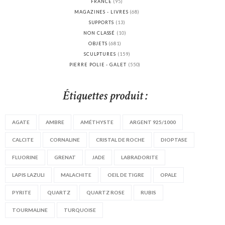
FRANCE
(95)
MAGAZINES - LIVRES
(68)
SUPPORTS
(13)
NON CLASSÉ
(10)
OBJETS
(681)
SCULPTURES
(159)
PIERRE POLIE - GALET
(550)
Étiquettes produit :
AGATE
AMBRE
AMÉTHYSTE
ARGENT 925/1000
CALCITE
CORNALINE
CRISTAL DE ROCHE
DIOPTASE
FLUORINE
GRENAT
JADE
LABRADORITE
LAPIS LAZULI
MALACHITE
OEIL DE TIGRE
OPALE
PYRITE
QUARTZ
QUARTZ ROSE
RUBIS
TOURMALINE
TURQUOISE