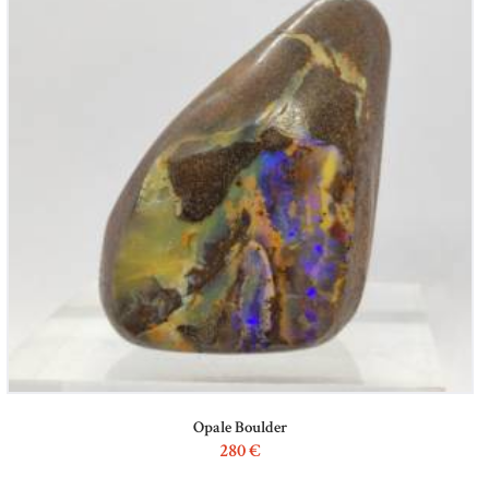
Opale Boulder
280
€