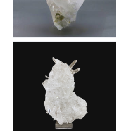
Cristal de Roche
350
€