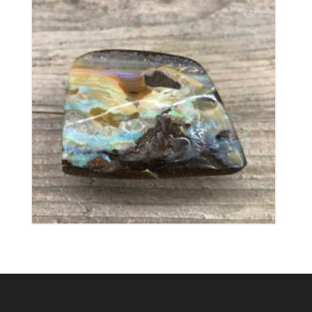
Opale Boulder
350
€