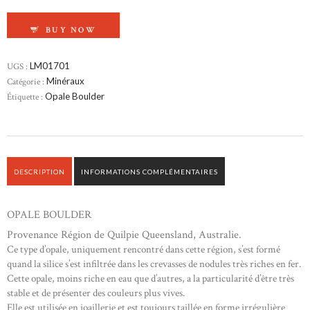
QUANTITÉ DE OPALE BOULDER
BUY NOW
UGS :
LM01701
Catégorie :
Minéraux
Étiquette :
Opale Boulder
DESCRIPTION
INFORMATIONS COMPLÉMENTAIRES
OPALE BOULDER
Provenance Région de Quilpie Queensland, Australie.
Ce type d’opale, uniquement rencontré dans cette région, s’est formé
quand la silice s’est infiltrée dans les crevasses de nodules très riches en fer.
Cette opale, moins riche en eau que d’autres, a la particularité d’être très
stable et de présenter des couleurs plus vives.
Elle est utilisée en joaillerie et est toujours taillée en forme irrégulière