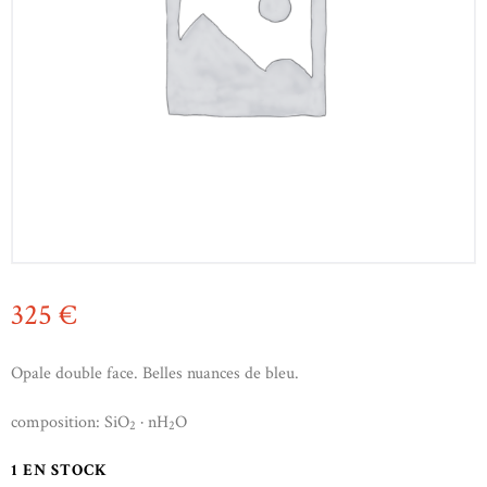
325
€
Opale double face. Belles nuances de bleu.
composition: SiO
· nH
O
2
2
1 EN STOCK