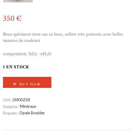
350
€
Beau spécimen tient sur sa base, reflets très présents avec belles
nuances de couleurs
composition: SiO
· nH
O
2
2
1 EN STOCK
QUANTITÉ DE OPALE BOULDER
BUY NOW
UGS :
LM00258
Catégorie :
Minéraux
Étiquette :
Opale Boulder