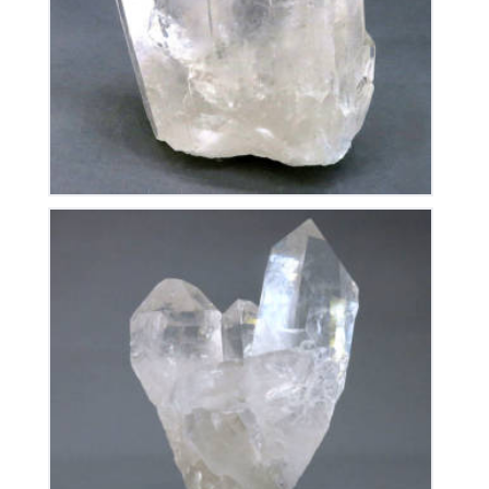
280
€
Cristal De Roche
145
€