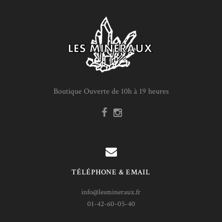
Boutique Ouverte de 10h à 19 heures
TÉLÉPHONE & EMAIL
info@lesmineraux.fr
01-42-60-05-40