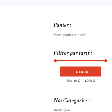
Panier :
Votre panier est vide.
Filtrer par tarif :
FILTRER
Prix
Prix
Prix :
10 €
—
1.000 €
min
max
Nos Categories :
BIJOUX
(1494)