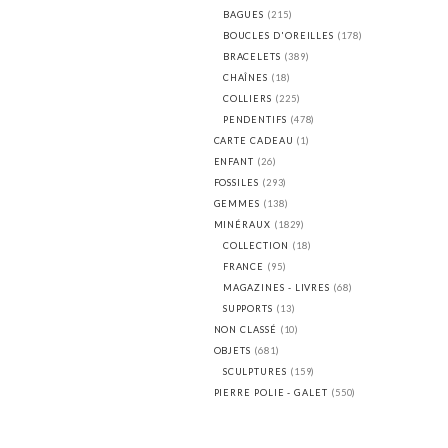
BAGUES
(215)
BOUCLES D'OREILLES
(178)
BRACELETS
(389)
CHAÎNES
(18)
COLLIERS
(225)
PENDENTIFS
(478)
CARTE CADEAU
(1)
ENFANT
(26)
FOSSILES
(293)
GEMMES
(138)
MINÉRAUX
(1829)
COLLECTION
(18)
FRANCE
(95)
MAGAZINES - LIVRES
(68)
SUPPORTS
(13)
NON CLASSÉ
(10)
OBJETS
(681)
SCULPTURES
(159)
PIERRE POLIE - GALET
(550)