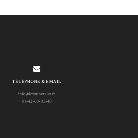
TÉLÉPHONE & EMAIL
info@lesmineraux.fr
01-42-60-05-40