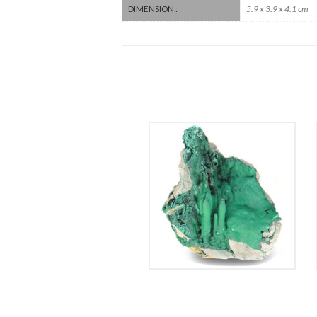
5.9 x 3.9 x 4.1 cm
DIMENSION :
Stalactite de
Malachite
380
€