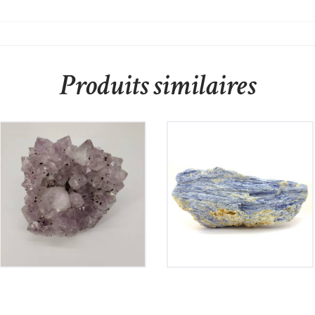
Produits similaires
Améthyste du Brésil
Cyanite
80
€
120
€