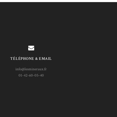
TÉLÉPHONE & EMAIL
info@lesmineraux.fr
01-42-60-05-40