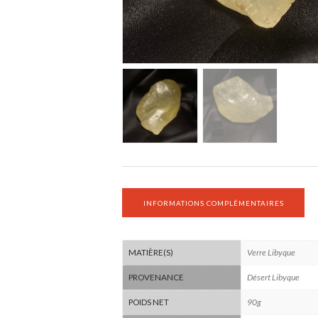
INFORMATIONS COMPLÉMENTAIRES
Verre Libyque
MATIÈRE(S)
Désert Libyque
PROVENANCE
90g
POIDS NET