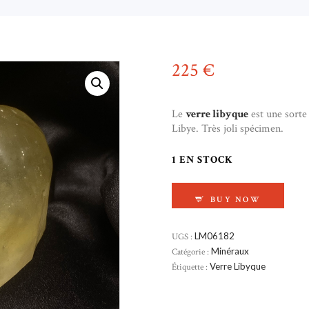
225
€
Le
verre libyque
est une sorte 
Libye. Très joli spécimen.
1 EN STOCK
QUANTITÉ DE VERR
BUY NOW
UGS :
LM06182
Catégorie :
Minéraux
Étiquette :
Verre Libyque