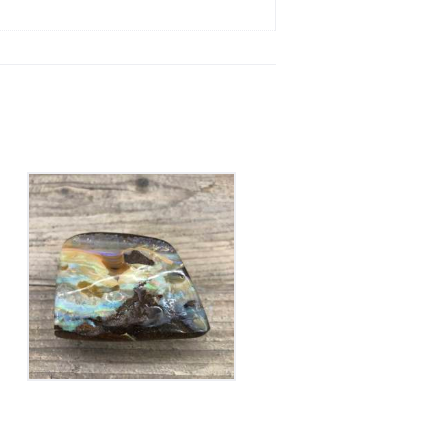
Opale Boulder
350
€