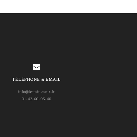
TÉLÉPHONE & EMAIL
info@lesmineraux.fr
01-42-60-05-40