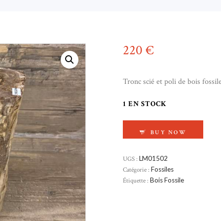
220
€
Tronc scié et poli de bois fossile
1 EN STOCK
QUANTITÉ DE TRON
BUY NOW
UGS :
LM01502
Catégorie :
Fossiles
Étiquette :
Bois Fossile