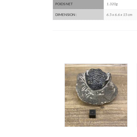
1.320g
POIDS NET
6.5 x 6.6 x 15 cm
DIMENSION :
Trilobite
55
€