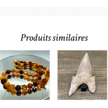
Produits similaires
Collier en Ambre
Dent de Requin
310
€
70
€