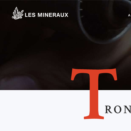
A
T
RON