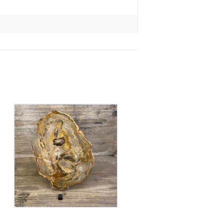
Bois Fossile
125
€