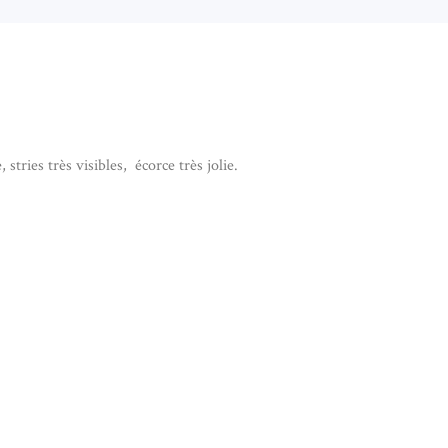
, stries très visibles, écorce très jolie.
C BOIS FOSSILE ORÉGON