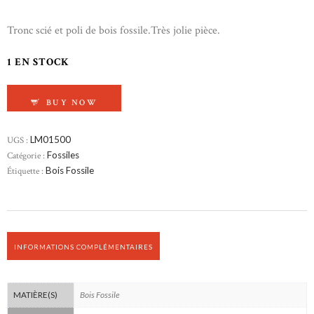
Tronc scié et poli de bois fossile.Très jolie pièce.
1 EN STOCK
QUANTITÉ DE TRONC BOIS FOSSILE ORÉGON
BUY NOW
UGS :
LM01500
Catégorie :
Fossiles
Étiquette :
Bois Fossile
INFORMATIONS COMPLÉMENTAIRES
Bois Fossile
MATIÈRE(S)