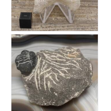
Trilobite Gerastos Proteus
32
€