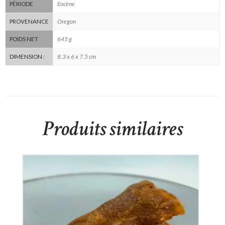
Eocène
PÉRIODE
Oregon
PROVENANCE
645 g
POIDS NET
8.3 x 6 x 7.5 cm
DIMENSION :
Produits similaires