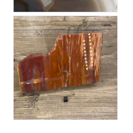
Bois Fossile
120
€