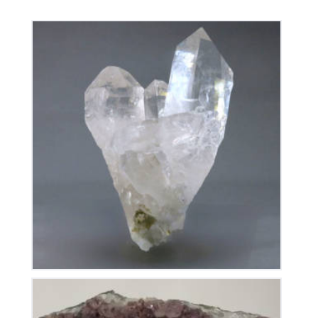
Cristal De Roche
145
€