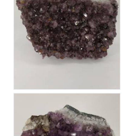
Améthyste du Brésil
110
€