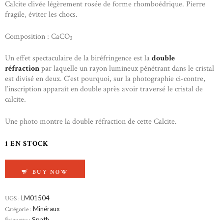
Calcite clivée légèrement rosée de forme rhomboédrique. Pierre
fragile, éviter les chocs.
Composition : CaCO
3
Un effet spectaculaire de la biréfringence est la
double
réfraction
par laquelle un rayon lumineux pénétrant dans le cristal
est divisé en deux. C’est pourquoi, sur la photographie ci-contre,
l’inscription apparaît en double après avoir traversé le cristal de
calcite.
Une photo montre la double réfraction de cette Calcite.
1 EN STOCK
QUANTITÉ DE SPATH CALCITE OPTIQUE
BUY NOW
UGS :
LM01504
Catégorie :
Minéraux
Étiquette :
Spath