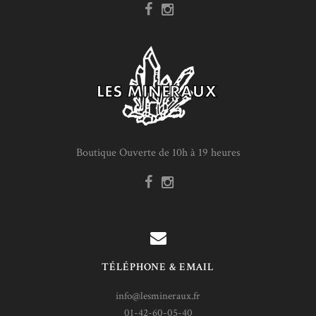
Boutique Ouverte de 10h à 19 heures
TÉLÉPHONE & EMAIL
info@lesmineraux.fr
01-42-60-05-40