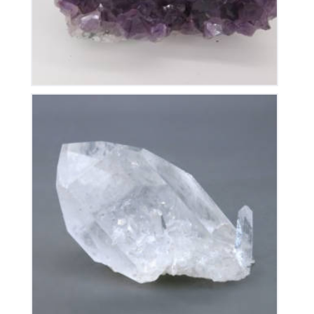
Cristal de Roche
90
€