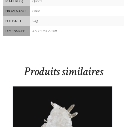
Quartz
MATIÈRE(S)
Chine
PROVENANCE
24g
POIDS NET
4.9 x 1.9 x 2.3 cm
DIMENSION :
Produits similaires