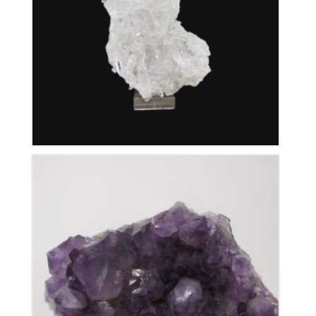
Cristal de Roche
350
€
Améthyste du Brésil
110
€