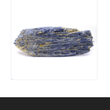
Cyanite
195
€