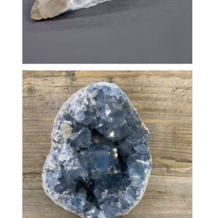
Géode de Célestine
200
€