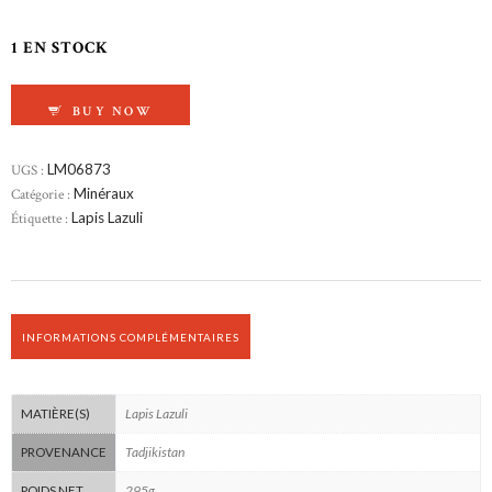
1 EN STOCK
QUANTITÉ DE LAPIS-LAZULI BRUT DU TADJI
BUY NOW
UGS :
LM06873
Catégorie :
Minéraux
Étiquette :
Lapis Lazuli
INFORMATIONS COMPLÉMENTAIRES
Lapis Lazuli
MATIÈRE(S)
Tadjikistan
PROVENANCE
295g
POIDS NET