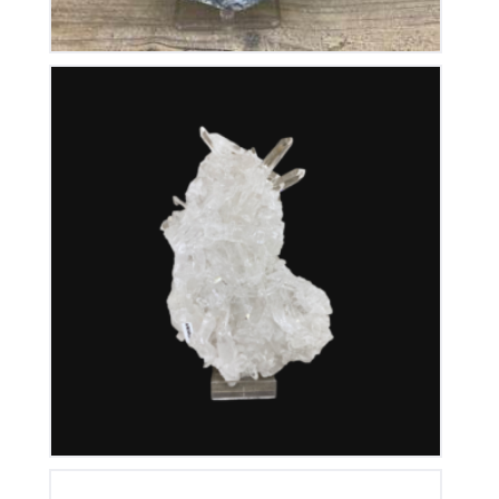
Cristal de Roche
350
€