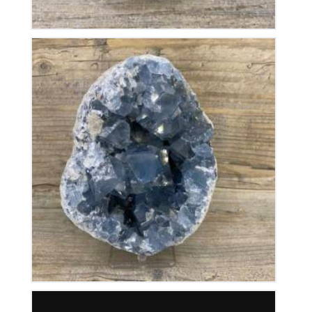
Géode de Célestine
200
€