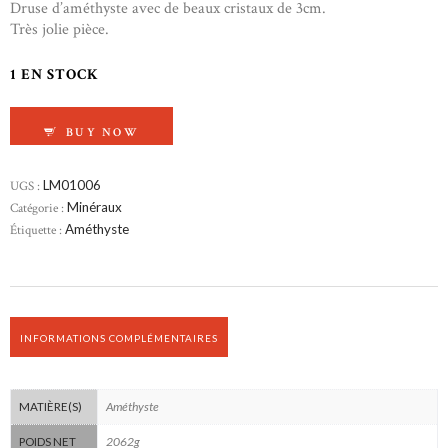
Druse d’améthyste avec de beaux cristaux de 3cm.
Très jolie pièce.
1 EN STOCK
QUANTITÉ DE AMÉTHYSTE DU BRÉSIL
BUY NOW
UGS :
LM01006
Catégorie :
Minéraux
Étiquette :
Améthyste
INFORMATIONS COMPLÉMENTAIRES
Améthyste
MATIÈRE(S)
2062g
POIDS NET