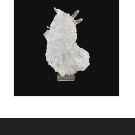
Cristal de Roche
350
€