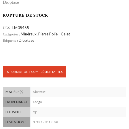
Dioptase
RUPTURE DE STOCK
UGS :
LM05465
Catégories :
Minéraux
,
Pierre Polie - Galet
Étiquette :
Dioptase
INFORMATIONS COMPLÉMENTAIRES
Dioptase
MATIÈRE(S)
Congo
PROVENANCE
9g
POIDS NET
3.3 x 1.8 x 1.3 cm
DIMENSION :