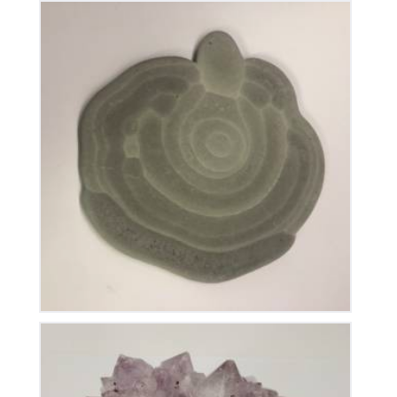
Pierre des fées
250
€