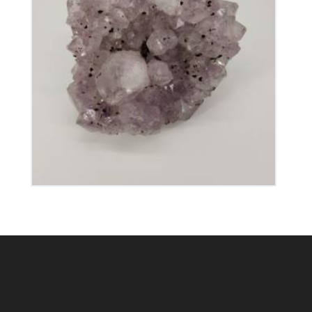
Améthyste du Brésil
80
€