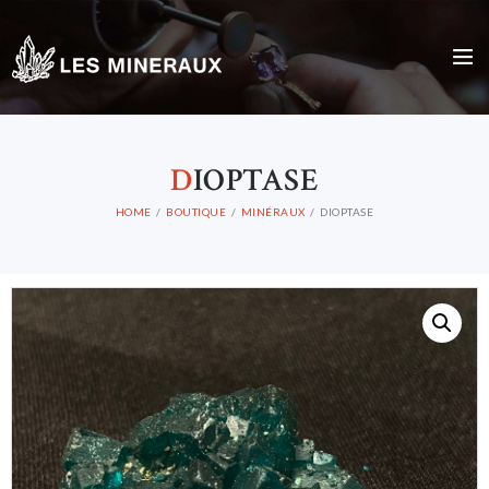
D
IOPTASE
HOME
BOUTIQUE
MINÉRAUX
DIOPTASE