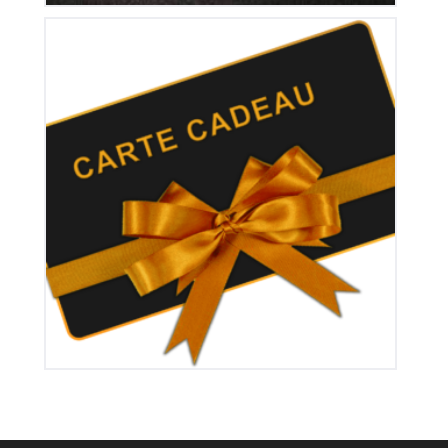
Carte Cadeau
10
€
1.000
€