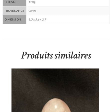
128g
POIDS NET
Congo
PROVENANCE
8,5 x 5,6 x 2,7
DIMENSION :
Produits similaires
Œuf en Quartz rose