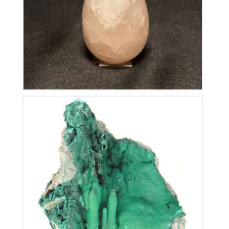
20
€
Stalactite de Malachite
380
€