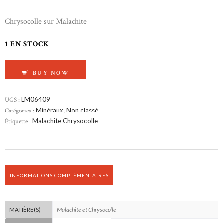
Chrysocolle sur Malachite
1 EN STOCK
QUANTITÉ DE CHRYSOCOLLE SUR MALACHIT
BUY NOW
UGS :
LM06409
Catégories :
Minéraux
,
Non classé
Étiquette :
Malachite Chrysocolle
INFORMATIONS COMPLÉMENTAIRES
Malachite et Chrysocolle
MATIÈRE(S)