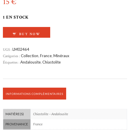
15
€
1 EN STOCK
QUANTITÉ DE CHIASTOLITE (ANDALOUSITE)
BUY NOW
UGS :
LM02464
Catégories :
Collection
,
France
,
Minéraux
Étiquettes :
Andalousite
,
Chiastolite
INFORMATIONS COMPLÉMENTAIRES
Chiastolite – Andalousite
MATIÈRE(S)
France
PROVENANCE