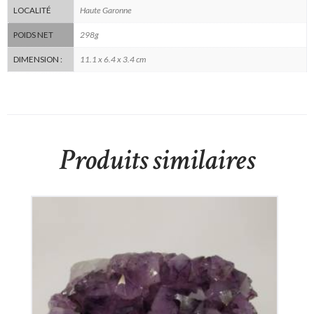
Haute Garonne
LOCALITÉ
298g
POIDS NET
11.1 x 6.4 x 3.4 cm
DIMENSION :
Produits similaires
Améthyste du Brésil