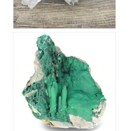
Stalactite de Malachite
380
€