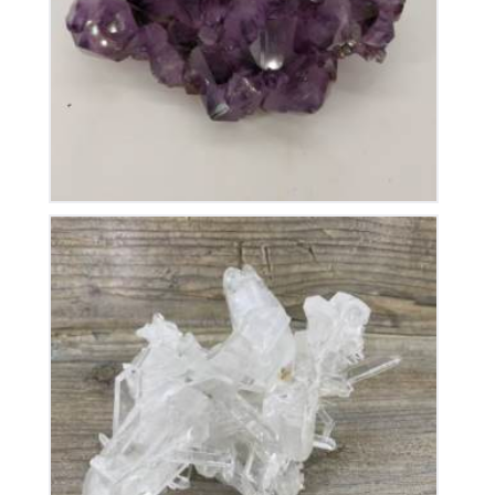
115
€
Cristal de Roche
280
€