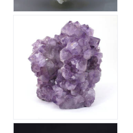
Améthyste du Brésil
135
€