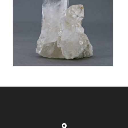
Cristal de Roche
70
€