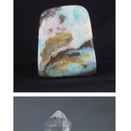
Opale Boulder Polie
480
€