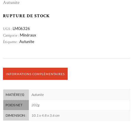
Autunite
RUPTURE DE STOCK
UGS :
LM06326
Catégorie :
Minéraux
Étiquette :
Autunite
INFORMATIONS COMPLÉMENTAIRES
Autunite
MATIÈRE(S)
202g
POIDS NET
10.1 x 4.8 x 3.6 cm
DIMENSION :