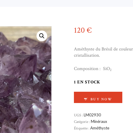
120
€
Améthyste du Brésil de couleur
cristallisation.
Composition : SiO
2
1 EN STOCK
QUANTITÉ DE AMÉT
BUY NOW
UGS :
LM02930
Catégorie :
Minéraux
Étiquette :
Améthyste