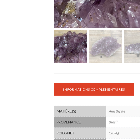
INFORMATIONS COMPLÉMENTAIRES
Améthyste
MATIÈRE(S)
Brésil
PROVENANCE
1674g
POIDS NET