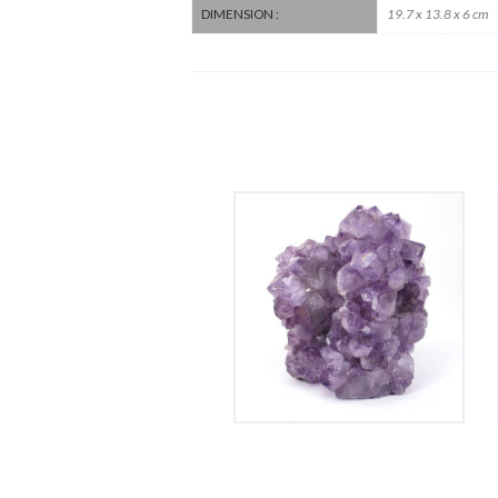
19.7 x 13.8 x 6 cm
DIMENSION :
Améthyste du Brésil
135
€