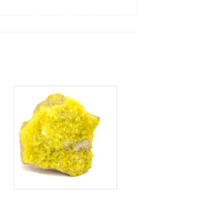
Soufre
160
€