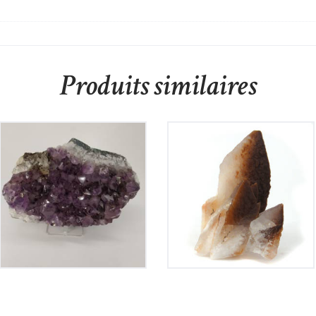
Produits similaires
Améthyste du Brésil
Calcite de Chine
115
€
100
€