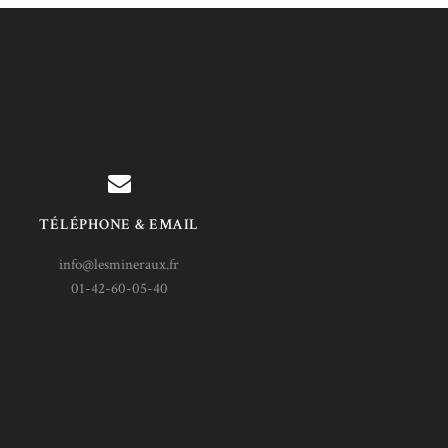
TÉLÉPHONE & EMAIL
info@lesmineraux.fr
01-42-60-05-40