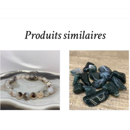
Produits similaires
Bracelet Agate
Agate Mousse Polie
25
€
3
€