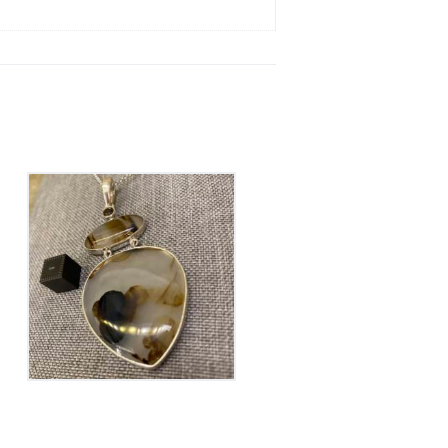
Pendentif Agate
220
€