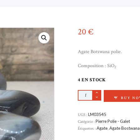
20
€
Agate Botswana polie.
Composition : SiO
2
4 EN STOCK
QUANTITÉ DE AGAT
BUY N
UGS :
LM03545
Catégorie :
Pierre Polie - Galet
Étiquettes :
Agate
,
Agate Bostwana