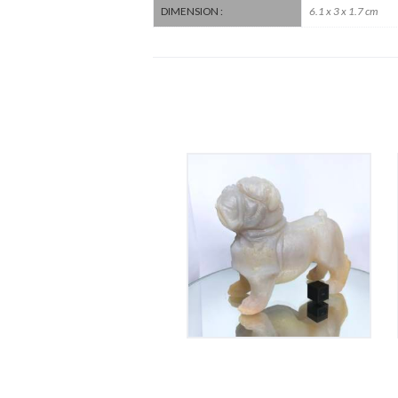
6.1 x 3 x 1.7 cm
DIMENSION :
Chien en Agate
550
€