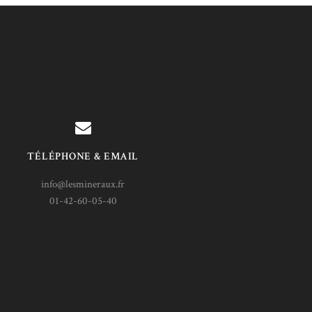
TÉLÉPHONE & EMAIL
info@lesmineraux.fr
01-42-60-05-40