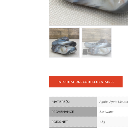
INFORMATIONS COMPLÉMENTAIRES
Agate, Agate Mouss
MATIÈRE(S)
Bostwana
PROVENANCE
48g
POIDS NET