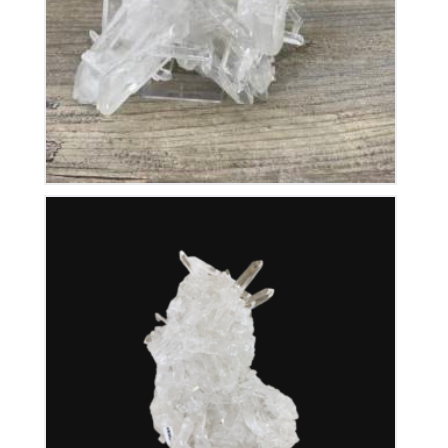
280
€
Cristal de Roche
350
€