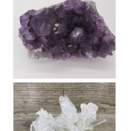
Améthyste du Brésil
110
€
Cristal de Roche