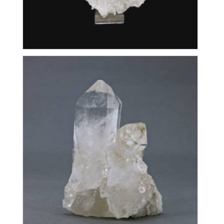
Cristal de Roche
70
€