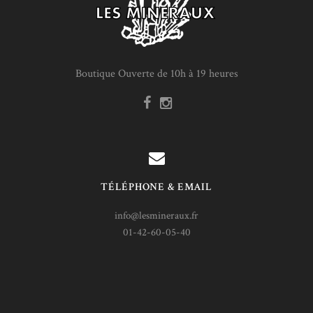
Boutique Ouverte de 10h à 19 heures
TÉLÉPHONE & EMAIL
info@lesmineraux.fr
01-42-60-05-40