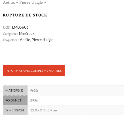
Aetite, « Pierre d’aigle »
RUPTURE DE STOCK
UGS :
LM05606
Catégorie :
Minéraux
Étiquettes :
Aetite
,
Pierre d'aigle
INFORMATIONS COMPLÉMENTAIRES
Aetite
MATIÈRE(S)
293g
POIDS NET
12.0 x 8.3 x 3.9 cm
DIMENSION :