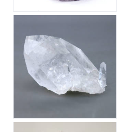
Cristal de Roche
90
€