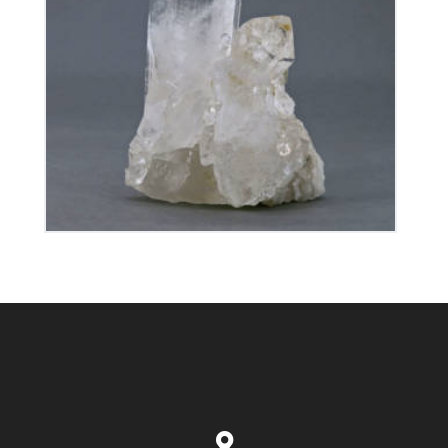
Cristal de Roche
70
€