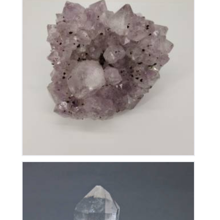
Améthyste du Brésil
80
€