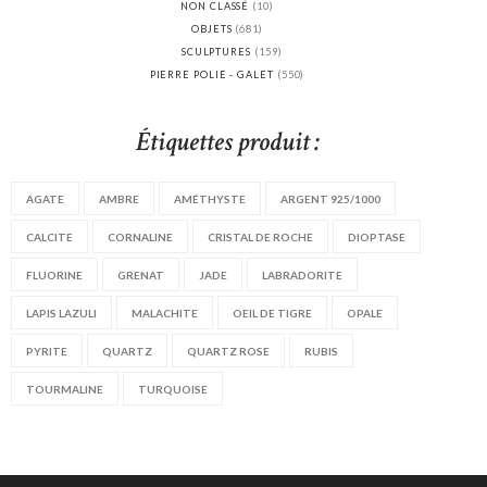
NON CLASSÉ
(10)
OBJETS
(681)
SCULPTURES
(159)
PIERRE POLIE - GALET
(550)
Étiquettes produit :
AGATE
AMBRE
AMÉTHYSTE
ARGENT 925/1000
CALCITE
CORNALINE
CRISTAL DE ROCHE
DIOPTASE
FLUORINE
GRENAT
JADE
LABRADORITE
LAPIS LAZULI
MALACHITE
OEIL DE TIGRE
OPALE
PYRITE
QUARTZ
QUARTZ ROSE
RUBIS
TOURMALINE
TURQUOISE