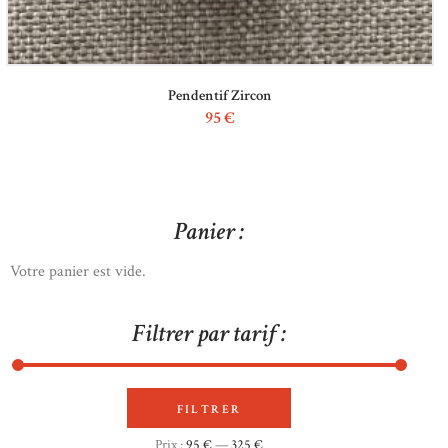
Pendentif Zircon
95
€
Panier :
Votre panier est vide.
Filtrer par tarif :
FILTRER
Prix
Prix
Prix :
95 €
—
325 €