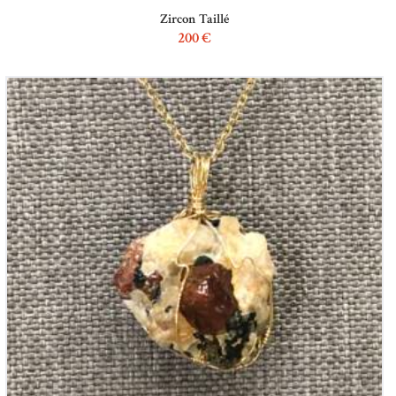
Zircon Taillé
200
€