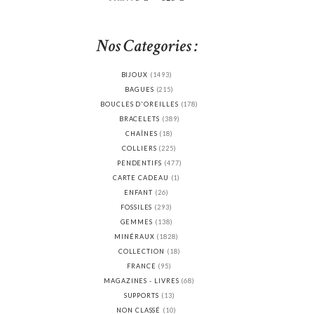
min
max
Nos Categories :
BIJOUX
(1493)
BAGUES
(215)
BOUCLES D'OREILLES
(178)
BRACELETS
(389)
CHAÎNES
(18)
COLLIERS
(225)
PENDENTIFS
(477)
CARTE CADEAU
(1)
ENFANT
(26)
FOSSILES
(293)
GEMMES
(138)
MINÉRAUX
(1828)
COLLECTION
(18)
FRANCE
(95)
MAGAZINES - LIVRES
(68)
SUPPORTS
(13)
NON CLASSÉ
(10)