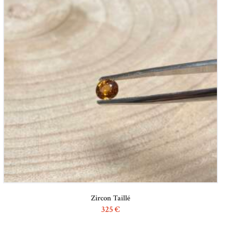
Zircon Taillé
325
€