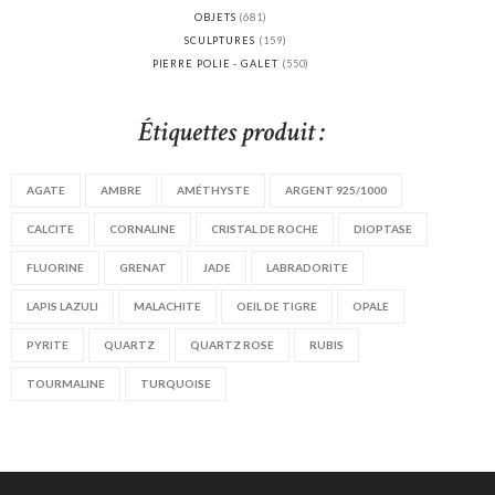
OBJETS
(681)
SCULPTURES
(159)
PIERRE POLIE - GALET
(550)
Étiquettes produit :
AGATE
AMBRE
AMÉTHYSTE
ARGENT 925/1000
CALCITE
CORNALINE
CRISTAL DE ROCHE
DIOPTASE
FLUORINE
GRENAT
JADE
LABRADORITE
LAPIS LAZULI
MALACHITE
OEIL DE TIGRE
OPALE
PYRITE
QUARTZ
QUARTZ ROSE
RUBIS
TOURMALINE
TURQUOISE