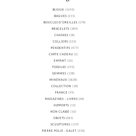
BIJOUX
(1493)
BAGUES
(215)
BOUCLES D'OREILLES
(178)
BRACELETS
(389)
CHAÎNES
(18)
COLLIERS
(225)
PENDENTIFS
(477)
CARTE CADEAU
(1)
ENFANT
(26)
FOSSILES
(293)
GEMMES
(138)
MINÉRAUX
(1828)
COLLECTION
(18)
FRANCE
(95)
MAGAZINES - LIVRES
(68)
SUPPORTS
(13)
NON CLASSÉ
(10)
OBJETS
(681)
SCULPTURES
(159)
PIERRE POLIE - GALET
(550)