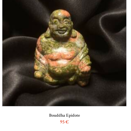
Bouddha Epidote
95
€