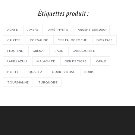
Étiquettes produit :
AGATE
AMBRE
AMÉTHYSTE
ARGENT 925/1000
CALCITE
CORNALINE
CRISTAL DE ROCHE
DIOPTASE
FLUORINE
GRENAT
JADE
LABRADORITE
LAPIS LAZULI
MALACHITE
OEIL DE TIGRE
OPALE
PYRITE
QUARTZ
QUARTZ ROSE
RUBIS
TOURMALINE
TURQUOISE