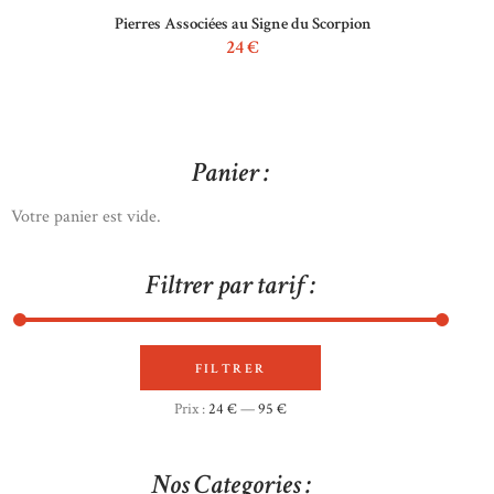
Pierres Associées au Signe du Scorpion
24
€
Panier :
Votre panier est vide.
Filtrer par tarif :
FILTRER
Prix
Prix
Prix :
24 €
—
95 €
min
max
Nos Categories :