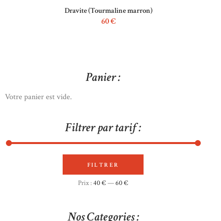
Dravite (Tourmaline marron)
60
€
Panier :
Votre panier est vide.
Filtrer par tarif :
FILTRER
Prix
Prix
Prix :
40 €
—
60 €
min
max
Nos Categories :