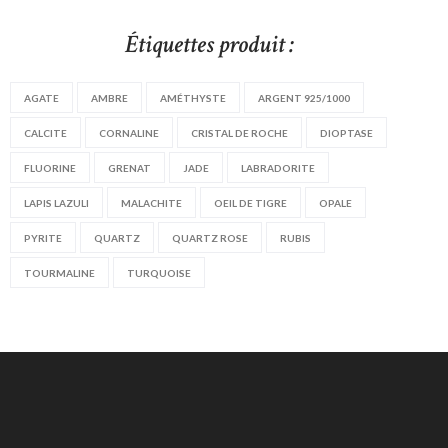
Étiquettes produit :
AGATE
AMBRE
AMÉTHYSTE
ARGENT 925/1000
CALCITE
CORNALINE
CRISTAL DE ROCHE
DIOPTASE
FLUORINE
GRENAT
JADE
LABRADORITE
LAPIS LAZULI
MALACHITE
OEIL DE TIGRE
OPALE
PYRITE
QUARTZ
QUARTZ ROSE
RUBIS
TOURMALINE
TURQUOISE