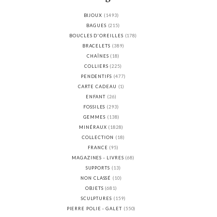
BIJOUX
(1493)
BAGUES
(215)
BOUCLES D'OREILLES
(178)
BRACELETS
(389)
CHAÎNES
(18)
COLLIERS
(225)
PENDENTIFS
(477)
CARTE CADEAU
(1)
ENFANT
(26)
FOSSILES
(293)
GEMMES
(138)
MINÉRAUX
(1828)
COLLECTION
(18)
FRANCE
(95)
MAGAZINES - LIVRES
(68)
SUPPORTS
(13)
NON CLASSÉ
(10)
OBJETS
(681)
SCULPTURES
(159)
PIERRE POLIE - GALET
(550)