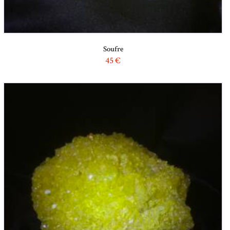
Soufre
45
€