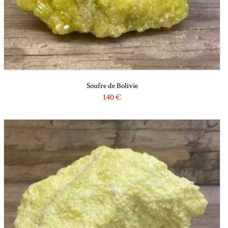
Soufre de Bolivie
140
€