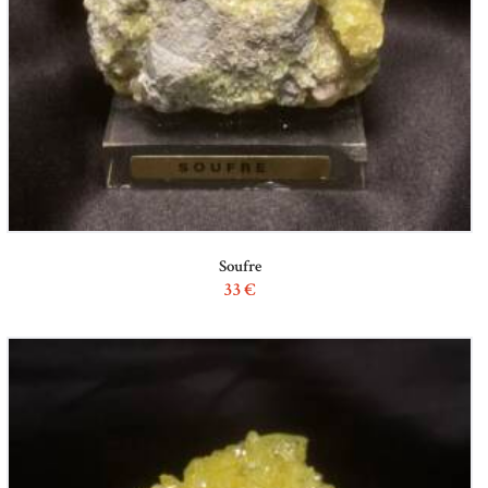
Soufre
33
€