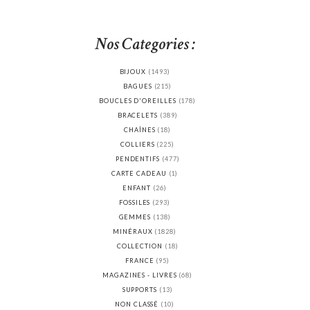
min
max
Nos Categories :
BIJOUX
(1493)
BAGUES
(215)
BOUCLES D'OREILLES
(178)
BRACELETS
(389)
CHAÎNES
(18)
COLLIERS
(225)
PENDENTIFS
(477)
CARTE CADEAU
(1)
ENFANT
(26)
FOSSILES
(293)
GEMMES
(138)
MINÉRAUX
(1828)
COLLECTION
(18)
FRANCE
(95)
MAGAZINES - LIVRES
(68)
SUPPORTS
(13)
NON CLASSÉ
(10)