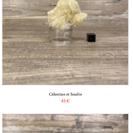
Célestine et Soufre
45
€