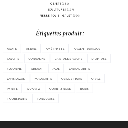
OBJETS
(681)
SCULPTURES
(159)
PIERRE POLIE - GALET
(550)
Étiquettes produit :
AGATE
AMBRE
AMÉTHYSTE
ARGENT 925/1000
CALCITE
CORNALINE
CRISTAL DE ROCHE
DIOPTASE
FLUORINE
GRENAT
JADE
LABRADORITE
LAPIS LAZULI
MALACHITE
OEIL DE TIGRE
OPALE
PYRITE
QUARTZ
QUARTZ ROSE
RUBIS
TOURMALINE
TURQUOISE