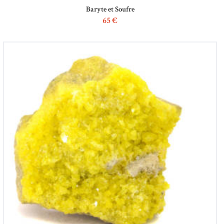
Baryte et Soufre
65
€