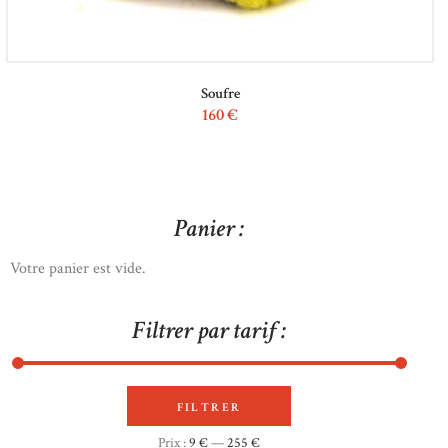
Soufre
160
€
Panier :
Votre panier est vide.
Filtrer par tarif :
FILTRER
Prix
Prix
Prix :
9 €
—
255 €