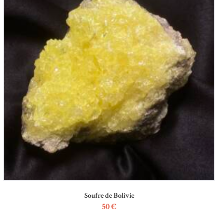
Soufre de Bolivie
50
€