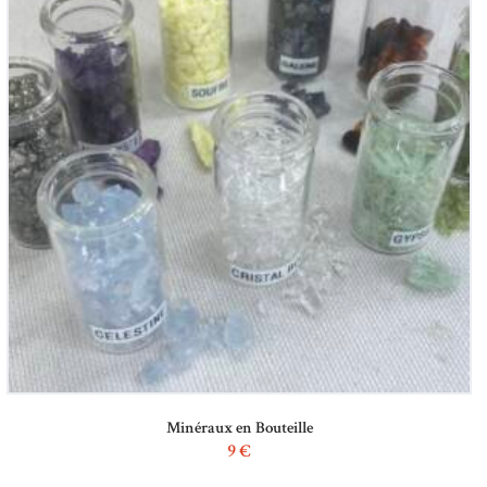
Minéraux en Bouteille
9
€
Ce