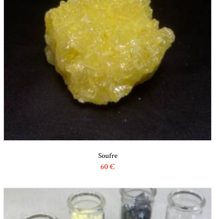
Soufre
60
€