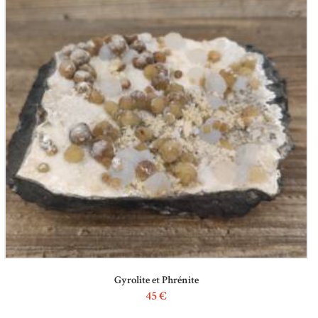
Gyrolite et Phrénite
45
€