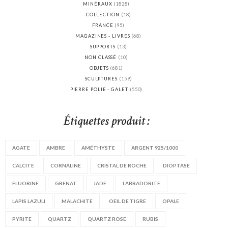
MINÉRAUX
(1828)
COLLECTION
(18)
FRANCE
(95)
MAGAZINES - LIVRES
(68)
SUPPORTS
(13)
NON CLASSÉ
(10)
OBJETS
(681)
SCULPTURES
(159)
PIERRE POLIE - GALET
(550)
Étiquettes produit :
AGATE
AMBRE
AMÉTHYSTE
ARGENT 925/1000
CALCITE
CORNALINE
CRISTAL DE ROCHE
DIOPTASE
FLUORINE
GRENAT
JADE
LABRADORITE
LAPIS LAZULI
MALACHITE
OEIL DE TIGRE
OPALE
PYRITE
QUARTZ
QUARTZ ROSE
RUBIS