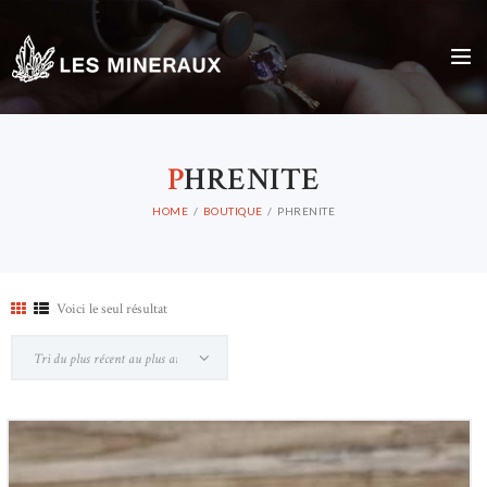
P
HRENITE
HOME
BOUTIQUE
PHRENITE
Voici le seul résultat