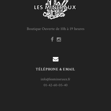
Boutique Ouverte de 10h à 19 heures
TÉLÉPHONE & EMAIL
info@lesmineraux.fr
01-42-60-05-40