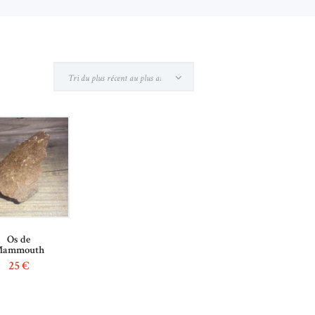
Os de
ammouth
25
€