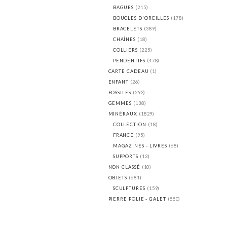
BAGUES
(215)
BOUCLES D'OREILLES
(178)
BRACELETS
(389)
CHAÎNES
(18)
COLLIERS
(225)
PENDENTIFS
(478)
CARTE CADEAU
(1)
ENFANT
(26)
FOSSILES
(293)
GEMMES
(138)
MINÉRAUX
(1829)
COLLECTION
(18)
FRANCE
(95)
MAGAZINES - LIVRES
(68)
SUPPORTS
(13)
NON CLASSÉ
(10)
OBJETS
(681)
SCULPTURES
(159)
PIERRE POLIE - GALET
(550)