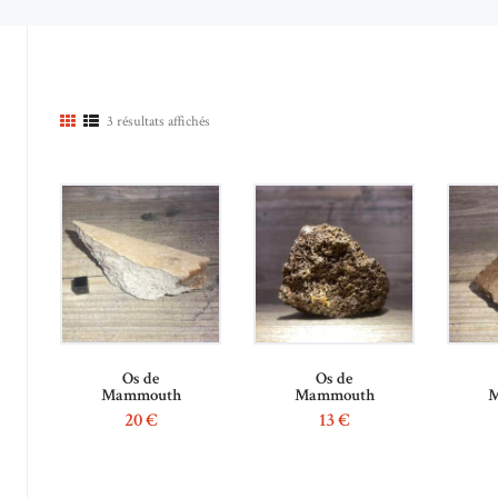
3 résultats affichés
Trié
du
plus
récent
au
plus
ancien
Os de
Os de
Mammouth
Mammouth
M
20
€
13
€