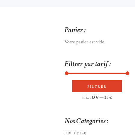
Panier :
Votre panier est vide.
Filtrer par tarif :
FILTRER
Prix
Prix
Prix :
13 €
—
25 €
min
max
Nos Categories :
BIJOUX
(1494)