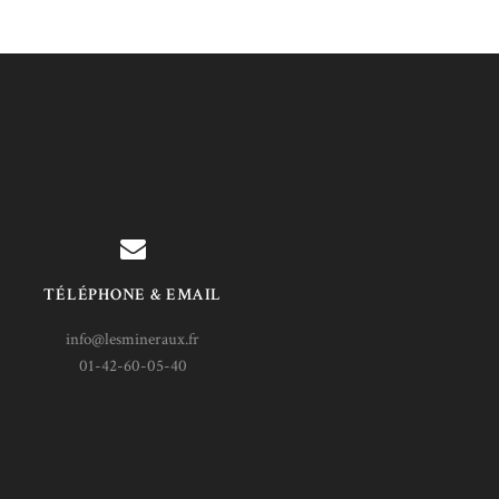
TÉLÉPHONE & EMAIL
info@lesmineraux.fr
01-42-60-05-40