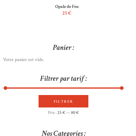
Opale de Feu
25
€
Panier :
Votre panier est vide.
Filtrer par tarif :
FILTRER
Prix
Prix
Prix :
25 €
—
80 €
min
max
Nos Categories :