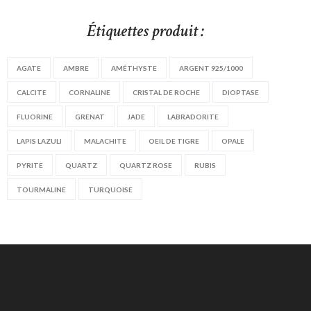
Étiquettes produit :
AGATE
AMBRE
AMÉTHYSTE
ARGENT 925/1000
CALCITE
CORNALINE
CRISTAL DE ROCHE
DIOPTASE
FLUORINE
GRENAT
JADE
LABRADORITE
LAPIS LAZULI
MALACHITE
OEIL DE TIGRE
OPALE
PYRITE
QUARTZ
QUARTZ ROSE
RUBIS
TOURMALINE
TURQUOISE