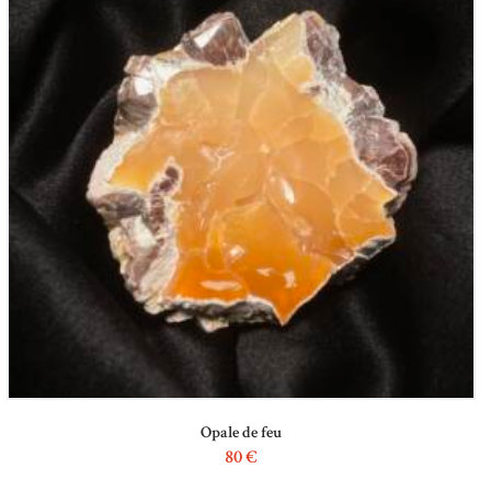
Opale de feu
80
€