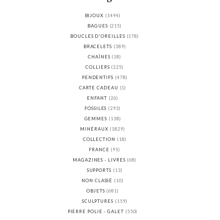
BIJOUX
(1494)
BAGUES
(215)
BOUCLES D'OREILLES
(178)
BRACELETS
(389)
CHAÎNES
(18)
COLLIERS
(225)
PENDENTIFS
(478)
CARTE CADEAU
(1)
ENFANT
(26)
FOSSILES
(293)
GEMMES
(138)
MINÉRAUX
(1829)
COLLECTION
(18)
FRANCE
(95)
MAGAZINES - LIVRES
(68)
SUPPORTS
(13)
NON CLASSÉ
(10)
OBJETS
(681)
SCULPTURES
(159)
PIERRE POLIE - GALET
(550)