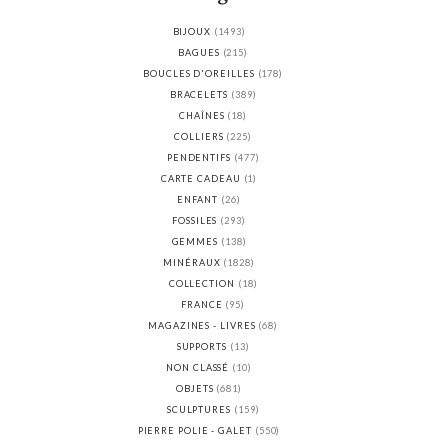
BIJOUX
(1493)
BAGUES
(215)
BOUCLES D'OREILLES
(178)
BRACELETS
(389)
CHAÎNES
(18)
COLLIERS
(225)
PENDENTIFS
(477)
CARTE CADEAU
(1)
ENFANT
(26)
FOSSILES
(293)
GEMMES
(138)
MINÉRAUX
(1828)
COLLECTION
(18)
FRANCE
(95)
MAGAZINES - LIVRES
(68)
SUPPORTS
(13)
NON CLASSÉ
(10)
OBJETS
(681)
SCULPTURES
(159)
PIERRE POLIE - GALET
(550)