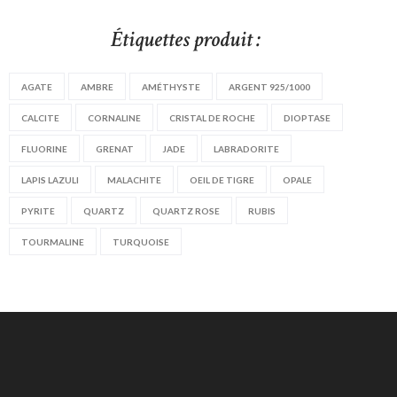
Étiquettes produit :
AGATE
AMBRE
AMÉTHYSTE
ARGENT 925/1000
CALCITE
CORNALINE
CRISTAL DE ROCHE
DIOPTASE
FLUORINE
GRENAT
JADE
LABRADORITE
LAPIS LAZULI
MALACHITE
OEIL DE TIGRE
OPALE
PYRITE
QUARTZ
QUARTZ ROSE
RUBIS
TOURMALINE
TURQUOISE