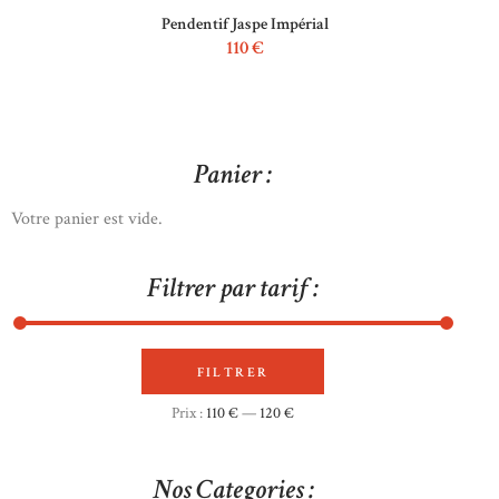
Pendentif Jaspe Impérial
110
€
Panier :
Votre panier est vide.
Filtrer par tarif :
FILTRER
Prix
Prix
Prix :
110 €
—
120 €
min
max
Nos Categories :