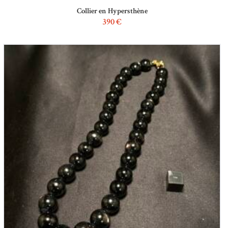
Collier en Hypersthène
390
€