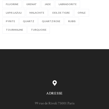
FLUORINE
GRENAT
JADE
LABRADORITE
LAPIS LAZULI
MALACHITE
OEIL DE TIGRE
OPALE
PYRITE
QUARTZ
QUARTZ ROSE
RUBIS
TOURMALINE
TURQUOISE
ADRESSE
99 rue de Rivoli 75001 Paris