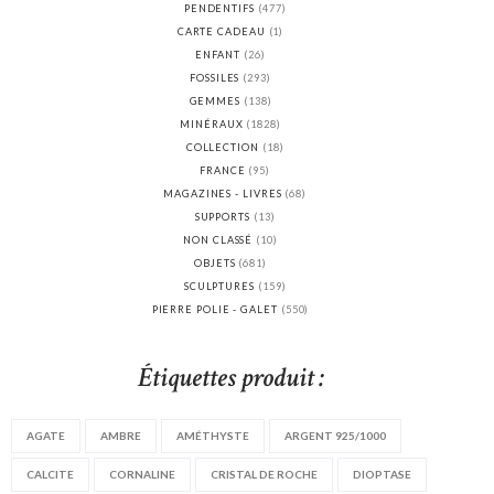
PENDENTIFS
(477)
CARTE CADEAU
(1)
ENFANT
(26)
FOSSILES
(293)
GEMMES
(138)
MINÉRAUX
(1828)
COLLECTION
(18)
FRANCE
(95)
MAGAZINES - LIVRES
(68)
SUPPORTS
(13)
NON CLASSÉ
(10)
OBJETS
(681)
SCULPTURES
(159)
PIERRE POLIE - GALET
(550)
Étiquettes produit :
AGATE
AMBRE
AMÉTHYSTE
ARGENT 925/1000
CALCITE
CORNALINE
CRISTAL DE ROCHE
DIOPTASE