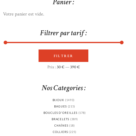
Panier :
Votre panier est vide.
Filtrer par tarif :
FILTRER
Prix
Prix
Prix :
30 €
—
390 €
min
max
Nos Categories :
BIJOUX
(1493)
BAGUES
(215)
BOUCLES D'OREILLES
(178)
BRACELETS
(389)
CHAÎNES
(18)
COLLIERS
(225)