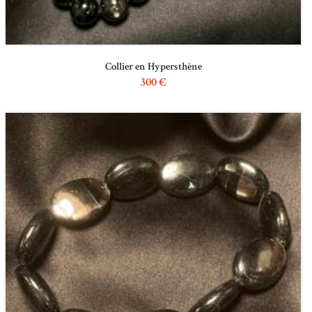
Collier en Hypersthène
300
€