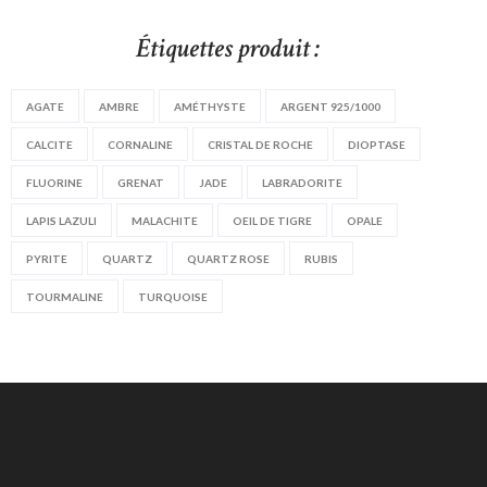
Étiquettes produit :
AGATE
AMBRE
AMÉTHYSTE
ARGENT 925/1000
CALCITE
CORNALINE
CRISTAL DE ROCHE
DIOPTASE
FLUORINE
GRENAT
JADE
LABRADORITE
LAPIS LAZULI
MALACHITE
OEIL DE TIGRE
OPALE
PYRITE
QUARTZ
QUARTZ ROSE
RUBIS
TOURMALINE
TURQUOISE