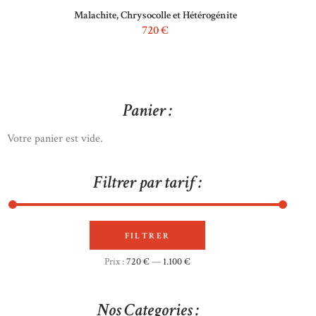
Malachite, Chrysocolle et Hétérogénite
720
€
Panier :
Votre panier est vide.
Filtrer par tarif :
FILTRER
Prix
Prix
Prix :
720 €
—
1.100 €
min
max
Nos Categories :