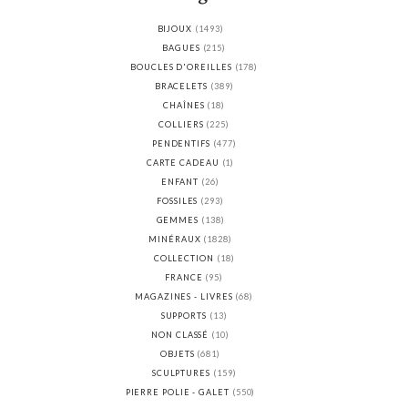
BIJOUX
(1493)
BAGUES
(215)
BOUCLES D'OREILLES
(178)
BRACELETS
(389)
CHAÎNES
(18)
COLLIERS
(225)
PENDENTIFS
(477)
CARTE CADEAU
(1)
ENFANT
(26)
FOSSILES
(293)
GEMMES
(138)
MINÉRAUX
(1828)
COLLECTION
(18)
FRANCE
(95)
MAGAZINES - LIVRES
(68)
SUPPORTS
(13)
NON CLASSÉ
(10)
OBJETS
(681)
SCULPTURES
(159)
PIERRE POLIE - GALET
(550)