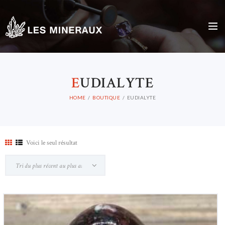
E
UDIALYTE
HOME
BOUTIQUE
EUDIALYTE
Voici le seul résultat