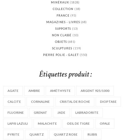
MINÉRAUX
(1828)
COLLECTION
(18)
FRANCE
(95)
MAGAZINES - LIVRES
(68)
SUPPORTS
(13)
NON CLASSÉ
(10)
OBJETS
(681)
SCULPTURES
(159)
PIERRE POLIE - GALET
(550)
Étiquettes produit :
AGATE
AMBRE
AMÉTHYSTE
ARGENT 925/1000
CALCITE
CORNALINE
CRISTAL DE ROCHE
DIOPTASE
FLUORINE
GRENAT
JADE
LABRADORITE
LAPIS LAZULI
MALACHITE
OEIL DE TIGRE
OPALE
PYRITE
QUARTZ
QUARTZ ROSE
RUBIS