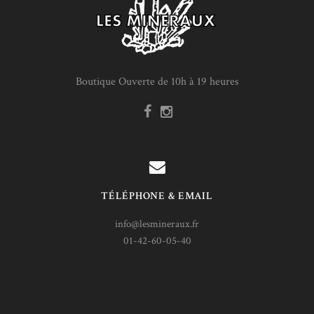
Boutique Ouverte de 10h à 19 heures
TÉLÉPHONE & EMAIL
info@lesmineraux.fr
01-42-60-05-40