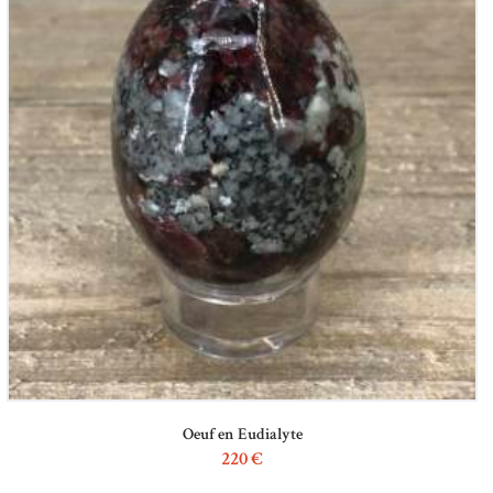
Oeuf en Eudialyte
220
€