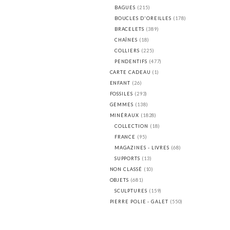
BAGUES
(215)
BOUCLES D'OREILLES
(178)
BRACELETS
(389)
CHAÎNES
(18)
COLLIERS
(225)
PENDENTIFS
(477)
CARTE CADEAU
(1)
ENFANT
(26)
FOSSILES
(293)
GEMMES
(138)
MINÉRAUX
(1828)
COLLECTION
(18)
FRANCE
(95)
MAGAZINES - LIVRES
(68)
SUPPORTS
(13)
NON CLASSÉ
(10)
OBJETS
(681)
SCULPTURES
(159)
PIERRE POLIE - GALET
(550)