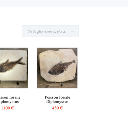
isson fossile
Poisson fossile
iplomystus
Diplomystus
1.100
€
450
€