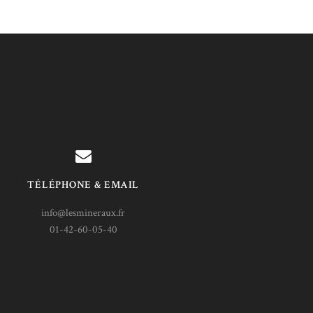
TÉLÉPHONE & EMAIL
info@lesmineraux.fr
01-42-60-05-40