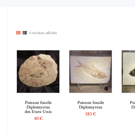
4 résultats affichés
Trié
du
plus
récent
au
plus
ancien
Poisson fossile
Poisson fossile
Po
Diplomystus
Diplomystus
D
des Etats-Unis
185
€
40
€