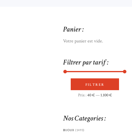
Panier :
Votre panier est vide.
Filtrer par tarif :
FILTRER
Prix
Prix
Prix :
40 €
—
1.100 €
min
max
Nos Categories :
BIJOUX
(1493)