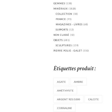
GEMMES
(138)
MINÉRAUX
(1828)
COLLECTION
(18)
FRANCE
(95)
MAGAZINES - LIVRES
(68)
SUPPORTS
(13)
NON CLASSÉ
(10)
OBJETS
(681)
SCULPTURES
(159)
PIERRE POLIE - GALET
(550)
Étiquettes produit :
AGATE
AMBRE
AMÉTHYSTE
ARGENT 925/1000
CALCITE
CORNALINE