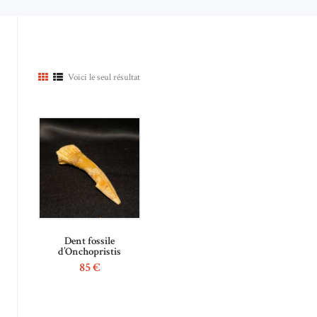
Voici le seul résultat
Dent fossile
d’Onchopristis
85
€