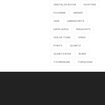
CRISTAL DE ROCHE
DIOPTASE
FLUORINE
GRENAT
JADE
LABRADORITE
LAPIS LAZULI
MALACHITE
OEIL DE TIGRE
OPALE
PYRITE
QUARTZ
QUARTZ ROSE
RUBIS
TOURMALINE
TURQUOISE