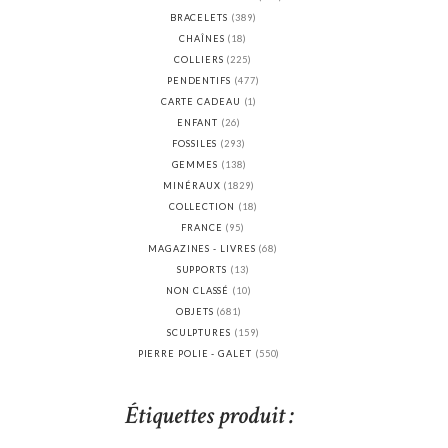
BRACELETS
(389)
CHAÎNES
(18)
COLLIERS
(225)
PENDENTIFS
(477)
CARTE CADEAU
(1)
ENFANT
(26)
FOSSILES
(293)
GEMMES
(138)
MINÉRAUX
(1829)
COLLECTION
(18)
FRANCE
(95)
MAGAZINES - LIVRES
(68)
SUPPORTS
(13)
NON CLASSÉ
(10)
OBJETS
(681)
SCULPTURES
(159)
PIERRE POLIE - GALET
(550)
Étiquettes produit :