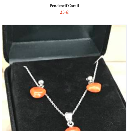
Pendentif Corail
25
€