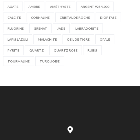
AGATE
AMBRE
AMÉTHYSTE
ARGENT 925/1000
CALCITE
CORNALINE
CRISTAL DE ROCHE
DIOPTASE
FLUORINE
GRENAT
JADE
LABRADORITE
LAPIS LAZULI
MALACHITE
OEIL DE TIGRE
OPALE
PYRITE
QUARTZ
QUARTZ ROSE
RUBIS
TOURMALINE
TURQUOISE