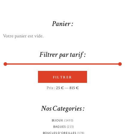
Panier :
Votre panier est vide.
Filtrer par tarif :
FILTRER
Prix
Prix
Prix :
25 €
—
815 €
min
max
Nos Categories :
BIJOUX
(1493)
BAGUES
(215)
BOUCLES D'OREILLES
(178)