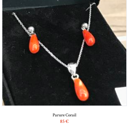
Parure Corail
85
€