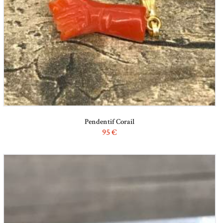
Pendentif Corail
95
€