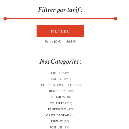
Filtrer par tarif :
FILTRER
Prix
Prix
Prix :
10 €
—
265 €
min
max
Nos Categories :
BIJOUX
(1494)
BAGUES
(215)
BOUCLES D'OREILLES
(178)
BRACELETS
(389)
CHAÎNES
(18)
COLLIERS
(225)
PENDENTIFS
(478)
CARTE CADEAU
(1)
ENFANT
(26)
FOSSILES
(293)