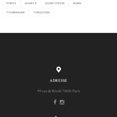
PYRITE
QUARTZ
QUARTZ ROSE
RUBIS
TOURMALINE
TURQUOISE
ADRESSE
99 rue de Rivoli 75001 Paris