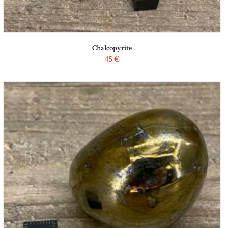
Chalcopyrite
45
€