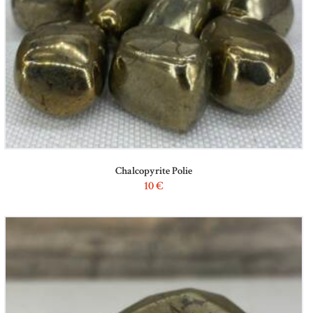
Chalcopyrite Polie
10
€