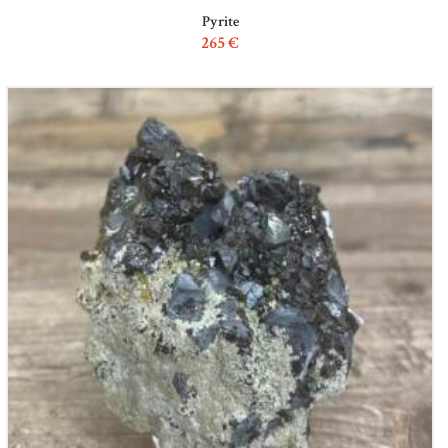
Pyrite
265
€