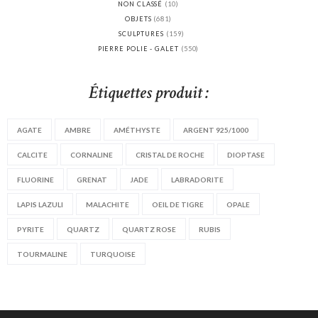
NON CLASSÉ
(10)
OBJETS
(681)
SCULPTURES
(159)
PIERRE POLIE - GALET
(550)
Étiquettes produit :
AGATE
AMBRE
AMÉTHYSTE
ARGENT 925/1000
CALCITE
CORNALINE
CRISTAL DE ROCHE
DIOPTASE
FLUORINE
GRENAT
JADE
LABRADORITE
LAPIS LAZULI
MALACHITE
OEIL DE TIGRE
OPALE
PYRITE
QUARTZ
QUARTZ ROSE
RUBIS
TOURMALINE
TURQUOISE