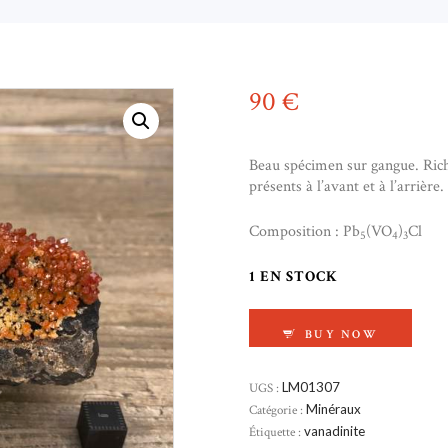
90
€
Beau spécimen sur gangue. Rich
présents à l’avant et à l’arrière.
Composition : Pb
(VO
)
Cl
5
4
3
1 EN STOCK
QUANTITÉ DE VANA
BUY NOW
UGS :
LM01307
Catégorie :
Minéraux
Étiquette :
vanadinite