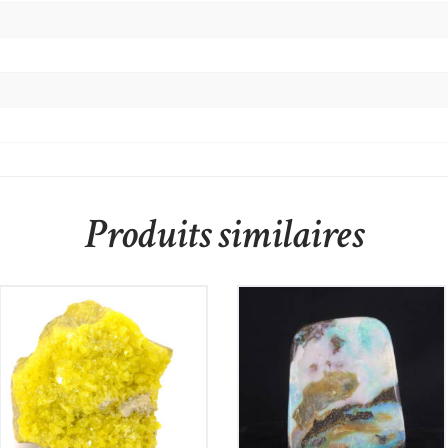
Produits similaires
Soufre
Opale Boulder Polie
160
€
480
€