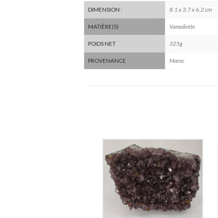
8.1 x 3.7 x 6.2 cm
DIMENSION :
Vanadinite
MATIÈRE(S)
325g
POIDS NET
Maroc
PROVENANCE
Améthyste du Brésil
110
€