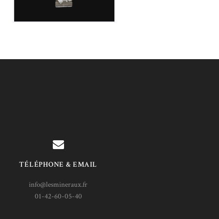
TÉLÉPHONE & EMAIL
info@lesmineraux.fr
01-42-60-05-40