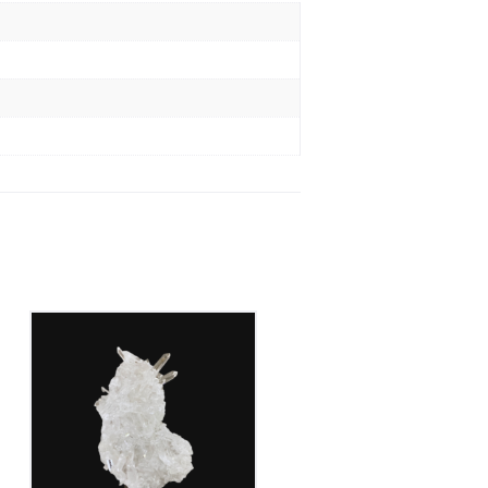
Cristal de Roche
350
€