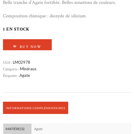
Belle tranche d’Agate fortifiée. Belles zonations de couleurs.
Composition chimique : dioxyde de silicium
1 EN STOCK
QUANTITÉ DE TRANCHE D'AGATE
BUY NOW
UGS :
LM02978
Catégorie :
Minéraux
Étiquette :
Agate
INFORMATIONS COMPLÉMENTAIRES
Agate
MATIÈRE(S)