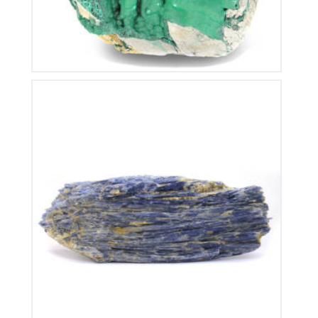
Cyanite
195
€