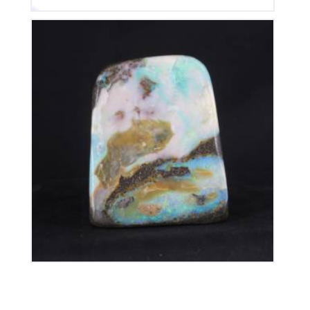
Opale Boulder Polie
480
€