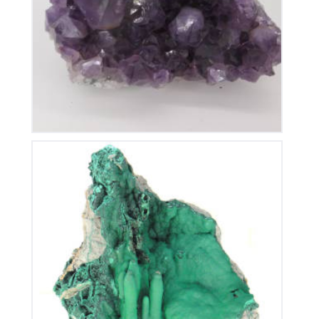
110
€
Stalactite de Malachite
380
€