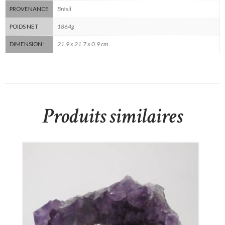
Brésil
PROVENANCE
1864g
POIDS NET
21.9 x 21.7 x 0.9 cm
DIMENSION :
Produits similaires
Améthyste du Brésil