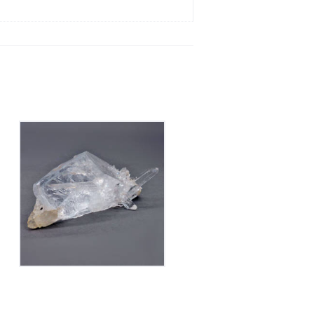
Cristal De Roche
50
€