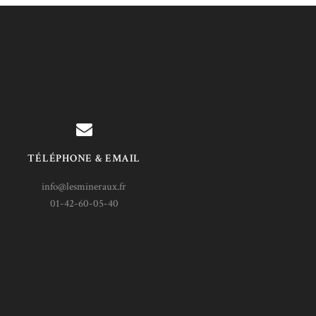
TÉLÉPHONE & EMAIL
info@lesmineraux.fr
01-42-60-05-40