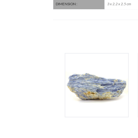
3 x 2.2 x 2.5 cm
DIMENSION :
Cyanite
120
€