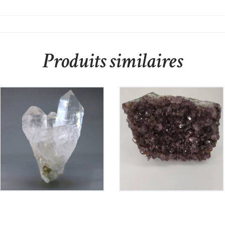
Produits similaires
Cristal De Roche
Améthyste du Brésil
145
€
110
€