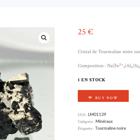
25
€
Cristal de Tourmaline noire sur
2+
Composition : Na(Fe
)Al
(Si
3
6
6
1 EN STOCK
QUANTITÉ DE TOUR
BUY NOW
UGS :
LM01139
Catégorie :
Minéraux
Étiquette :
Tourmaline noire