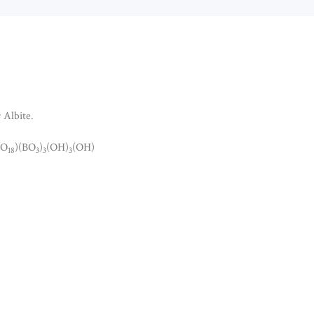
 Albite.
O
)(BO
)
(OH)
(OH)
18
3
3
3
MALINE NOIRE