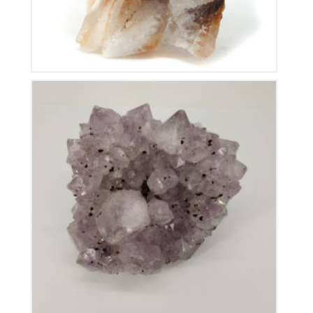
Améthyste du Brésil
80
€