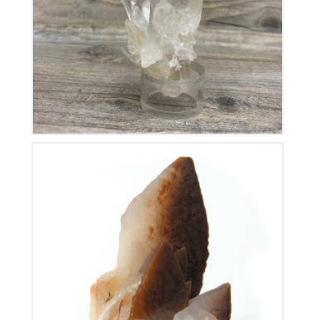
150
€
Calcite de Chine
100
€