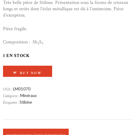
Très belle pièce de Stibine. Présentation sous la forme de cristaux
longs et striés dont l’éclat métallique est dû à l’antimoine. Pièce
d’exception.
Pièce fragile.
Composition : Sb
S
2
3
1 EN STOCK
QUANTITÉ DE STIBINE
BUY NOW
UGS :
LM01070
Catégorie :
Minéraux
Étiquette :
Stibine
INFORMATIONS COMPLÉMENTAIRES