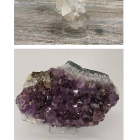
Améthyste du Brésil
115
€