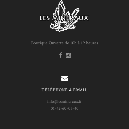
Boutique Ouverte de 10h à 19 heures
TÉLÉPHONE & EMAIL
info@lesmineraux.fr
01-42-60-05-40