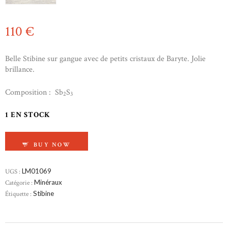
110
€
Belle Stibine sur gangue avec de petits cristaux de Baryte. Jolie
brillance.
Composition : Sb
S
2
3
1 EN STOCK
QUANTITÉ DE STIBINE
BUY NOW
UGS :
LM01069
Catégorie :
Minéraux
Étiquette :
Stibine