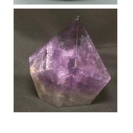
Améthyste Bolivie Polie
200
€