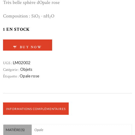
Très belle sphère dOpale rose
Composition : SiO
· nH
O
2
2
1 EN STOCK
QUANTITÉ DE SPHÈRE EN OPALE ROSE
BUY NOW
UGS :
LM02002
Catégorie :
Objets
Étiquette :
Opale rose
INFORMATIONS COMPLÉMENTAIRES
Opale
MATIÈRE(S)