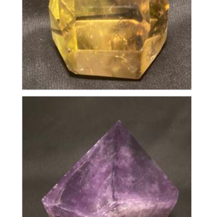
150
€
Améthyste Bolivie Polie
180
€