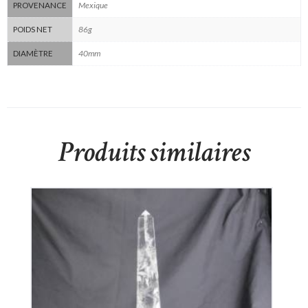
Mexique
PROVENANCE
86g
POIDS NET
40mm
DIAMÈTRE
Produits similaires
Obélisque en Cristal de Roche