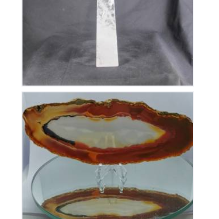
255
€
Tranche d’Agate
30
€