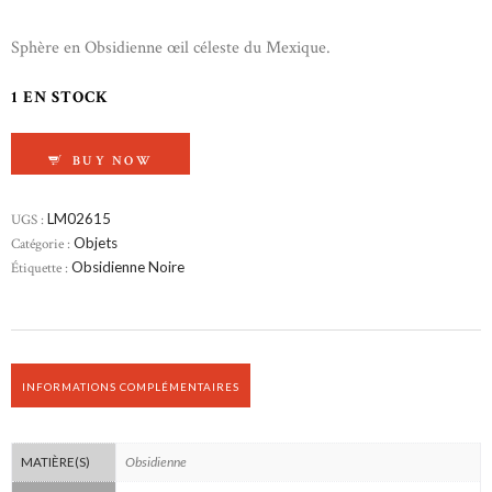
Sphère en Obsidienne œil céleste du Mexique.
1 EN STOCK
QUANTITÉ DE SPHÈRE EN OBSIDIENNE ŒIL C
BUY NOW
UGS :
LM02615
Catégorie :
Objets
Étiquette :
Obsidienne Noire
INFORMATIONS COMPLÉMENTAIRES
Obsidienne
MATIÈRE(S)