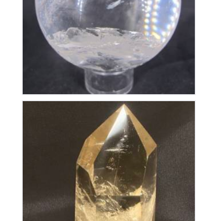
270
€
Citrine Naturelle Repolie
175
€