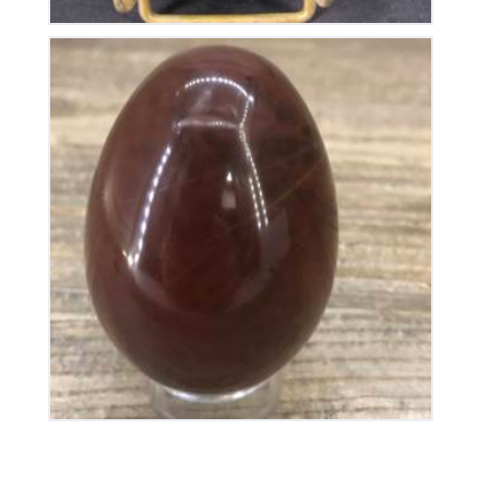
Œuf en Jaspe
35
€