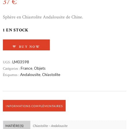
37
€
Sphère en Chiastolite Andalousite de Chine.
1 EN STOCK
QUANTITÉ DE SPHÈRE EN CHIASTOLITE (AN
BUY NOW
UGS :
LM03598
Catégories :
France
,
Objets
Étiquettes :
Andalousite
,
Chiastolite
INFORMATIONS COMPLÉMENTAIRES
Chiastolite – Andalousite
MATIÈRE(S)