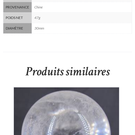
Chine
PROVENANCE
47g
POIDS NET
30mm
DIAMÈTRE
Produits similaires
Boule en Cristal de Roche