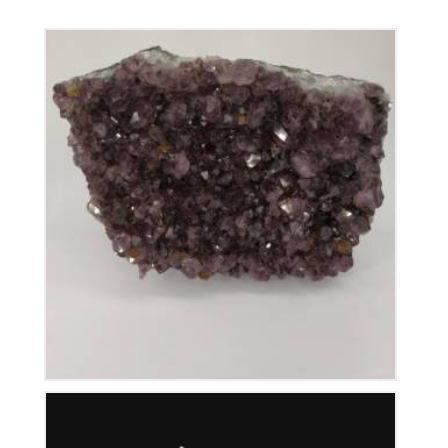
Améthyste du Brésil
110
€