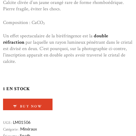
Calcite clivée d’un jaune orangé rare de forme rhomboédrique.
Pierre fragile, éviter les chocs.
Composition : CaCO
3
Un effet spectaculaire de la biréfringence est la
double
réfraction
par laquelle un rayon lumineux pénétrant dans le cristal
est divisé en deux. C’est pourquoi, sur la photographie ci-contre,
l’inscription apparaît en double après avoir traversé le cristal de
calcite.
1 EN STOCK
QUANTITÉ DE SPATH CALCITE OPTIQUE
BUY NOW
UGS :
LM01506
Catégorie :
Minéraux
Étiquette :
Spath