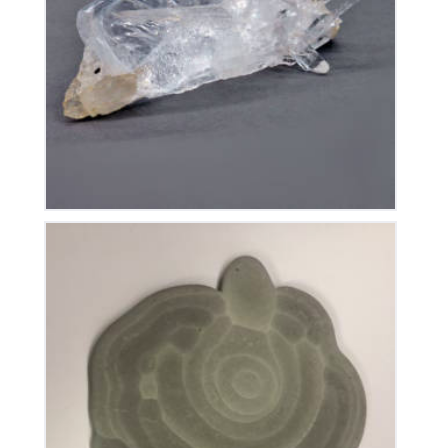
Cristal De Roche
50
€
Pierre des fées
250
€