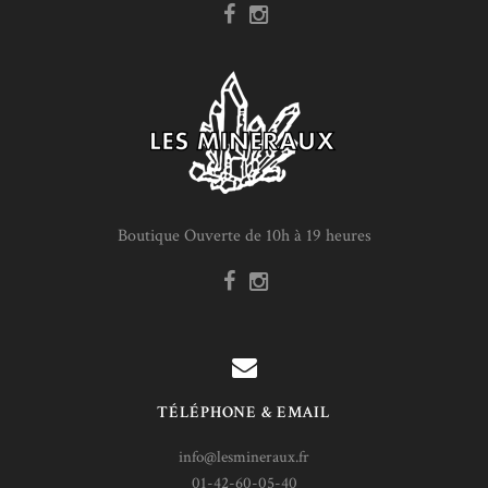
Boutique Ouverte de 10h à 19 heures
TÉLÉPHONE & EMAIL
info@lesmineraux.fr
01-42-60-05-40