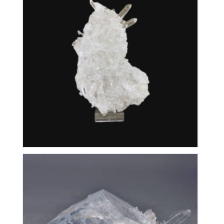
Cristal de Roche
350
€