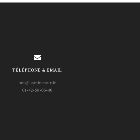
TÉLÉPHONE & EMAIL
info@lesmineraux.fr
01-42-60-05-40