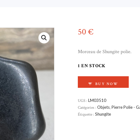
50
€
Morceau de Shungite polie.
1 EN STOCK
QUANTITÉ DE SHUN
BUY NOW
UGS :
LM03510
Catégories :
Objets
,
Pierre Polie - G
Étiquette :
Shungite