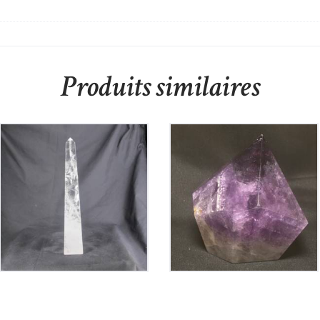
Produits similaires
Obélisque en Cristal
Améthyste Bolivie
de Roche
Polie
255
€
200
€