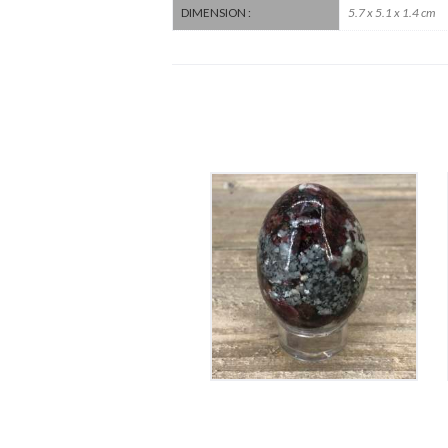
5.7 x 5.1 x 1.4 cm
DIMENSION :
Oeuf en Eudialyte
220
€