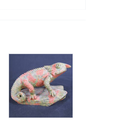
Caméléon sur base en
Épidote
320
€