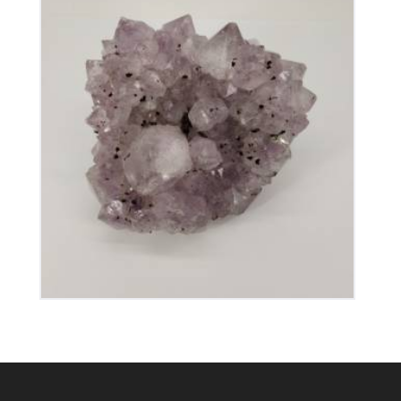
Améthyste du Brésil
80
€