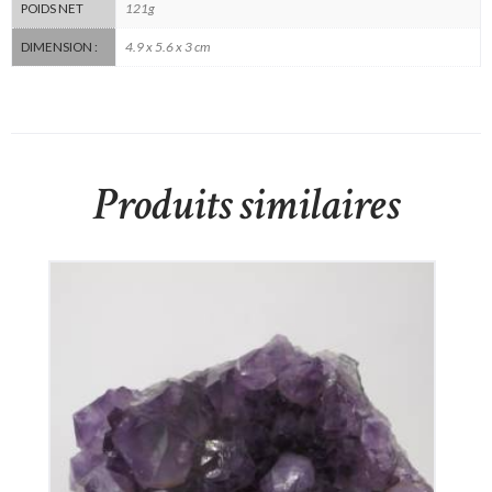
121g
POIDS NET
4.9 x 5.6 x 3 cm
DIMENSION :
Produits similaires
Améthyste du Brésil
110
€