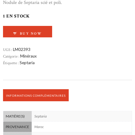
Nodule de Septaria scié et poli.
1 EN STOCK
QUANTITÉ DE SEPTARIA DU MAROC
BUY NOW
UGS :
LM02393
Catégorie :
Minéraux
Étiquette :
Septaria
INFORMATIONS COMPLÉMENTAIRES
Septaria
MATIÈRE(S)
Maroc
PROVENANCE