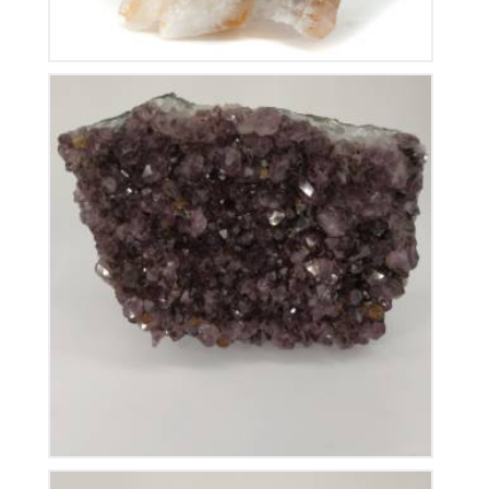
Améthyste du Brésil
110
€