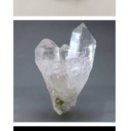
Cristal De Roche
145
€