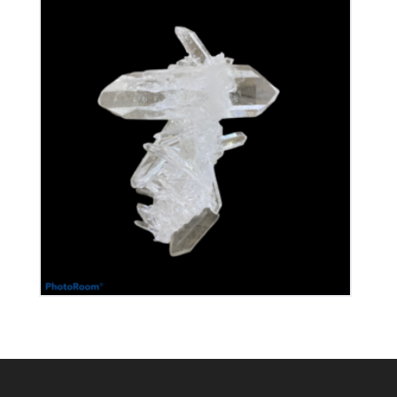
Cristal de Roche
240
€