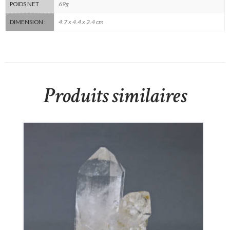
69g
POIDS NET
4.7 x 4.4 x 2.4 cm
DIMENSION :
Produits similaires
Cristal de Roche
70
€