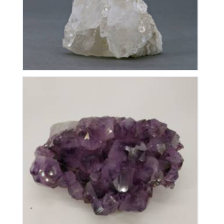
Améthyste du Brésil
115
€