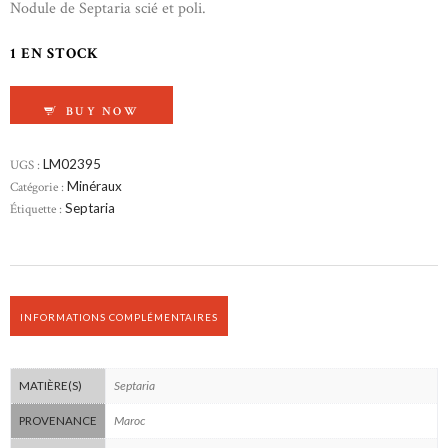
Nodule de Septaria scié et poli.
1 EN STOCK
QUANTITÉ DE SEPTARIA DU MAROC
BUY NOW
UGS :
LM02395
Catégorie :
Minéraux
Étiquette :
Septaria
INFORMATIONS COMPLÉMENTAIRES
Septaria
MATIÈRE(S)
Maroc
PROVENANCE