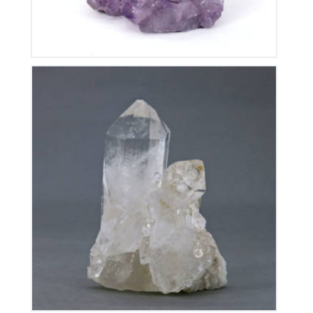
Cristal de Roche
70
€