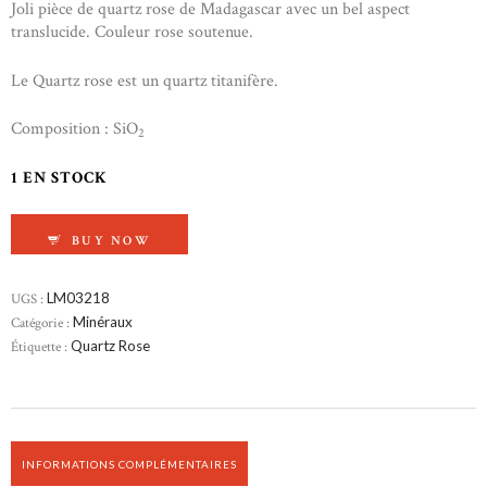
Joli pièce de quartz rose de Madagascar avec un bel aspect
translucide. Couleur rose soutenue.
Le Quartz rose est un quartz titanifère.
Composition : SiO
2
1 EN STOCK
QUANTITÉ DE QUARTZ ROSE BRUT
BUY NOW
UGS :
LM03218
Catégorie :
Minéraux
Étiquette :
Quartz Rose
INFORMATIONS COMPLÉMENTAIRES