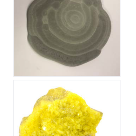
Pierre des fées
250
€
Soufre