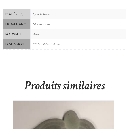
Quartz Rose
MATIÈRE(S)
Madagascar
PROVENANCE
466g
POIDS NET
11.5 x 9.6 x 3.4 cm
DIMENSION :
Produits similaires