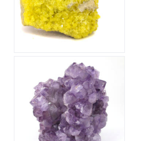
160
€
Améthyste du Brésil
135
€