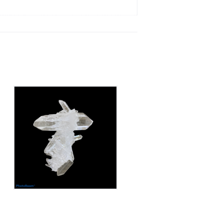
Cristal de Roche
240
€