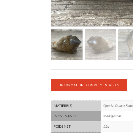
INFORMATIONS COMPLÉMENTAIRES
Quartz, Quartz Fum
MATIÈRE(S)
Madagascar
PROVENANCE
52g
POIDS NET