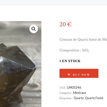
20
€
Cristaux de Quartz fumé de M
Composition : SiO
2
1 EN STOCK
QUANTITÉ DE QUAR
BUY NOW
UGS :
LM03246
Catégorie :
Minéraux
Étiquettes :
Quartz
,
Quartz Fumé