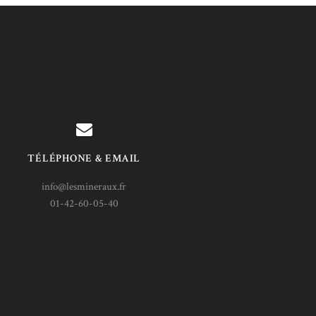
TÉLÉPHONE & EMAIL
info@lesmineraux.fr
01-42-60-05-40