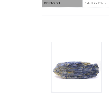
6.4 x 3.7 x 2.9 cm
DIMENSION :
Cyanite
195
€