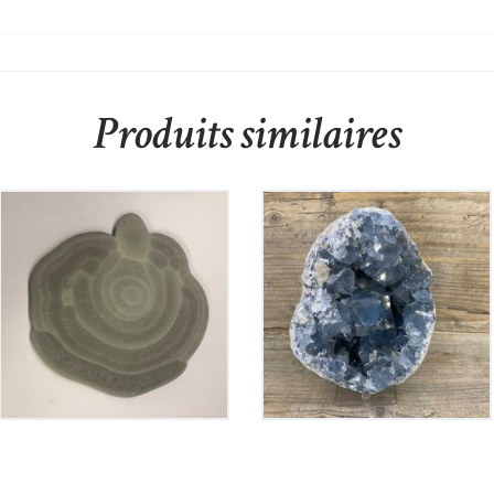
Produits similaires
Pierre des fées
Géode de Célestine
250
€
200
€